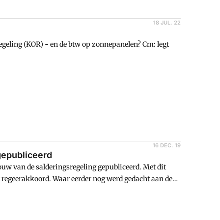
18 JUL. 22
geling (KOR) - en de btw op zonnepanelen? Cm: legt
16 DEC. 19
gepubliceerd
bouw van de salderingsregeling gepubliceerd. Met dit
et regeerakkoord. Waar eerder nog werd gedacht aan de
is uiteindelijk gekozen de regeling in zijn geheel af te