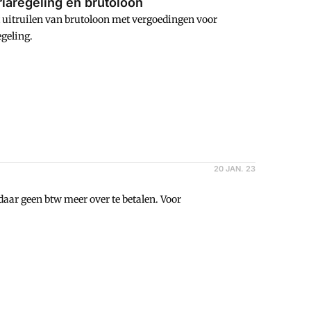
riaregeling en brutoloon
t uitruilen van brutoloon met vergoedingen voor
egeling.
20 JAN. 23
aar geen btw meer over te betalen. Voor