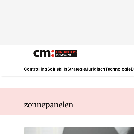
Controlling
Soft skills
Strategie
Juridisch
Technologie
D
zonnepanelen