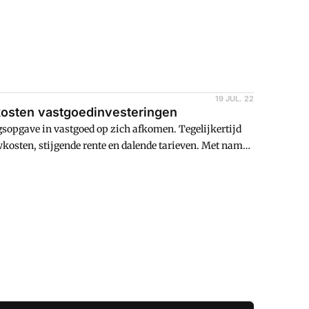
19 JUL. 22
kosten vastgoedinvesteringen
gsopgave in vastgoed op zich afkomen. Tegelijkertijd
wkosten, stijgende rente en dalende tarieven. Met name
 investeringen. Ruim driekwart van de financials in de
,