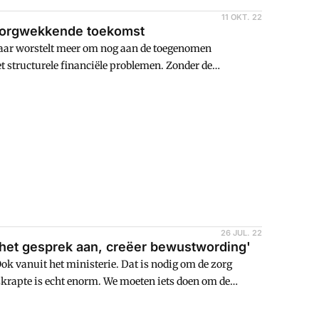
11 OKT. 22
 zorgwekkende toekomst
 maar worstelt meer om nog aan de toegenomen
 structurele financiële problemen. Zonder de
jn gegaan. Dat blijkt uit de jaarlijkse Benchmark
26 JUL. 22
a het gesprek aan, creëer bewustwording'
Ook vanuit het ministerie. Dat is nodig om de zorg
skrapte is echt enorm. We moeten iets doen om de
ogt zorgeconome Marlien Alkema-Stronkhorst. Zij is