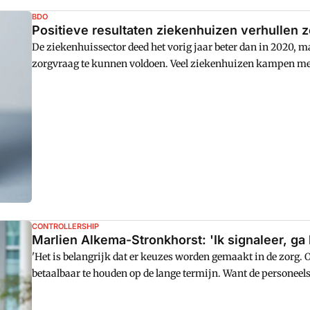
BDO
Positieve resultaten ziekenhuizen verhullen
De ziekenhuissector deed het vorig jaar beter dan in 2020,
zorgvraag te kunnen voldoen. Veel ziekenhuizen kampen met
coronasteun vorig jaar zou een aantal instellingen failliet zi
Ziekenhuizen van BDO. De cijfers van 2021 geven volgens
CONTROLLERSHIP
Marlien Alkema-Stronkhorst: 'Ik signaleer, g
'Het is belangrijk dat er keuzes worden gemaakt in de zorg. 
betaalbaar te houden op de lange termijn. Want de personeel
kwaliteit te kunnen blijven leveren die we nu kennen,' beto