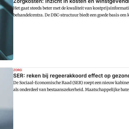
Zorgkosten: inzicht in kosten en winstgeven
Het gaat steeds beter met de kwaliteit van kostprijsinformat
behandelcentra. De DBC-structuur biedt een goede basis om k
en zorgproducten.
ZORG
SER: reken bij regeerakkoord effect op gezo
De Sociaal-Economische Raad (SER) roept een nieuw kabin
als onderdeel van bestaanszekerheid. Maatschappelijke ba
meegenomen bij de doorrekening van een regeerakkoord.