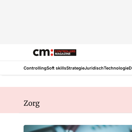
Controlling
Soft skills
Strategie
Juridisch
Technologie
D
Zorg