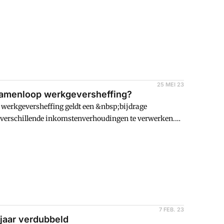
25 MEI 23
 samenloop werkgeversheffing?
werkgeversheffing geldt een &nbsp;bijdrage
 verschillende inkomstenverhoudingen te verwerken.
tkering waarover u werkgeversheffing Zvw betaalt, mag u
of de uitkering waarop u de
7 FEB. 23
 jaar verdubbeld