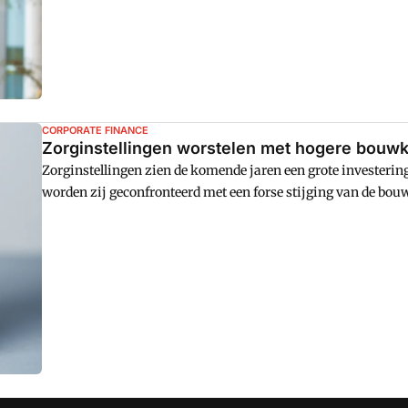
CORPORATE FINANCE
Zorginstellingen worstelen met hogere bouw
Zorginstellingen zien de komende jaren een grote investerin
worden zij geconfronteerd met een forse stijging van de bou
de bouwkostenstijging heeft een grote impact op de geplande
zorg verwacht dat geplande investeringen worden uitgesteld