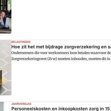
Alterim.
BELASTINGEN
Hoe zit het met bijdrage zorgverzekering en
Ondernemers die voor werknemers loon betalen waarvoor de 
Zorgverzekeringswet (Zvw) moeten inhouden, moeten dit in
De Belastingdienst geeft daar advies over. Het loon of de ui
niet in dezelfde inkomstenverhouding aangeven als het loon 
JAARVERSLAG
Personeelskosten en inkoopkosten zorg in 15