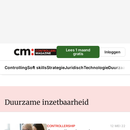
Lees 1 maand
Inloggen
gratis
Controlling
Soft skills
Strategie
Juridisch
Technologie
Duurzaam
Duurzame inzetbaarheid
CONTROLLERSHIP
12 MEI 22