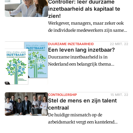
Controller: leer duurzame
inzetbaarheid als kapitaal te
zien!
Werkgever, managers, maar zeker ook
de individuele medewerkers zijn samen
aan zet voor duurzame inzetbaarheid.
Maar waar begint u?
DUURZAME INZETBAARHEID
22 MRT. 22
Een leven lang inzetbaar?
Duurzame inzetbaarheid is in
Nederland een belangrijk thema
geworden, aangezien we te maken
hebben met complexe uitdagingen en
transities op onze arbeidsmarkt. Denk
hierbij aan de vergrijzing en
CONTROLLERSHIP
15 MRT. 22
ontgroening van werkenden,
Stel de mens en zijn talent
flexibilisering en technologische
centraal
innovatie van arbeid, nieuwe hybride
De huidige mismatch op de
werkvormen die zijn ontstaan, en
arbeidsmarkt vergt een kantelend
tegelijkertijd de toenemende tekorten
arbeidsmarktperspectief waarin niet het