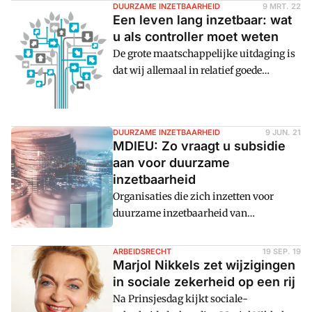
van personeel in sectoren als zorg &
werk of de functie, maar de mens met al
DUURZAME INZETBAARHEID
9 MRT. 22
Een leven lang inzetbaar: wat
zijn of haar talenten centraal staat. Dit
u als controller moet weten
heeft vergaande gevolgen voor de wijze
De grote maatschappelijke uitdaging is
waarop het werk wordt georganiseerd en
dat wij allemaal in relatief goede
hoe er met menselijk kapitaal wordt
gezondheid oud kunnen worden. Op de
omgegaan. Het roer moet in onze visie
werkvloer gebeurt er veel om werkenden
dus
vitaal te houden. Er is echter nog meer
DUURZAME INZETBAARHEID
9 JUN. 21
mogelijk. In dit hoofdstuk uit het boek
MDIEU: Zo vraagt u subsidie
Een leven lang inzetbaar beschrijven de
aan voor duurzame
auteurs wat werkgevers doen aan
inzetbaarheid
vitaliteitsbeleid, wat hun ervaringen en
Organisaties die zich inzetten voor
resultaten
duurzame inzetbaarheid van
werknemers, komen in aanmerking
voor subsidie MDIEU. Deze is bedoeld
ARBEIDSRECHT
19 SEP. 19
voor projecten die erop zijn gericht om
Marjol Nikkels zet wijzigingen
mensen duurzaam aan het werk te
in sociale zekerheid op een rij
houden tot hun pensioensleeftijd. Zo
Na Prinsjesdag kijkt sociale-