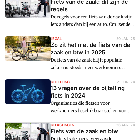
Fiets van de zaak: dit zijn de
regels
De regels voor een fiets van de zaak zijn
iets anders dan bij een auto. Cm: zet de
regels over bijtelling, eigen bijdrage en
meer voor dit jaar nog eens op een rij.
LEGAL
20 JAN. 25
Zo zit het met de fiets van de
zaak en btw in 2025
De fiets van de zaak blijft populair,
zeker nu steeds meer werknemers
kiezen voor elektrisch fietsen. Hoe zit
het met de btw als een werkgever een
BIJTELLING
21 JUN. 24
13 vragen over de bijtelling
fiets verstrekt of ter beschikking stelt
fiets in 2024
aan de werknemer?
Organisaties die fietsen voor
werknemers beschikbaar stellen voor
woon-werkverkeer, tellen zeven procent
van de consumentenadviesprijs bij voor
BELASTINGEN
26 APR. 24
Fiets van de zaak en btw
privégebruik. 13 vragen en antwoorden
De fiets is de meest gevraagde