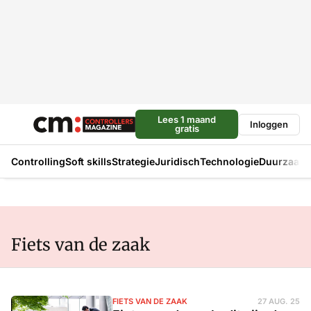
Lees 1 maand
Inloggen
gratis
Controlling
Soft skills
Strategie
Juridisch
Technologie
Duurzaam
Fiets van de zaak
FIETS VAN DE ZAAK
27 AUG. 25