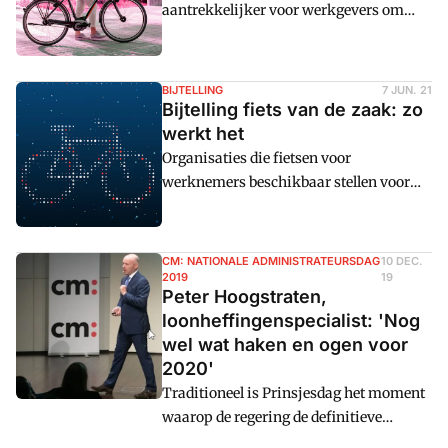
aantrekkelijker voor werkgevers om
vervoersmiddelen,
personeel te laten profiteren van een
fiets van de zaak. Cm: zet de regels over
bijtelling, eigen bijdrage en meer voor
BIJTELLING
7 JUN. 21
2021 op een rij.
Bijtelling fiets van de zaak: zo
werkt het
Organisaties die fietsen voor
werknemers beschikbaar stellen voor
woon-werkverkeer, dienen 7 procent
van de consumentenadviesprijs in als
bijtelling voor privu00e9gebruik. De
CM: NATIONALE ADMINISTRATEURSDAG
10 DEC.
Belastingdienst heeft een nieuwe
2019
19
Peter Hoogstraten,
handreiking over deze bijtelling
loonheffingenspecialist: 'Nog
gepubliceerd. Daarin staat meer
wel wat haken en ogen voor
informatie over fietsaccessoires en
2020'
verzekeringen.
Traditioneel is Prinsjesdag het moment
waarop de regering de definitieve
premies en belastingen bekend maakt