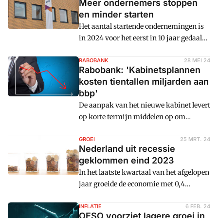
Meer ondernemers stoppen
en minder starten
Het aantal startende ondernemingen is
in 2024 voor het eerst in 10 jaar gedaald.
Ook nam het aantal stoppende bedrijven
toe vorig jaar.
RABOBANK
28 MEI 24
Rabobank: 'Kabinetsplannen
kosten tientallen miljarden aan
bbp'
De aanpak van het nieuwe kabinet levert
op korte termijn middelen op om
plannen door te zetten, maar op
middellange termijn zijn ze funest voor
GROEI
25 MRT. 24
Nederland uit recessie
het verdienvermogen van Nederland.
geklommen eind 2023
Volgens de Rabobank loopt Nederland in
In het laatste kwartaal van het afgelopen
de periode van nu tot 2040 tientallen
jaar groeide de economie met 0,4
miljarden bbp mis.
procent. Hoewel Nederland in een
technische recessie terechtkwam in een
INFLATIE
6 FEB. 24
OESO voorziet lagere groei in