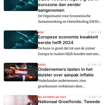
deel van 2023, kwam het land
eurozone dan eerder
uiteindelijk op een lichte bbp-groei uit.
aangenomen
De Organisatie voor Economische
Samenwerking en Ontwikkeling (OESO)
voorziet een lage economische groei in
de eurozone in 2024. Wel neemt naar
RISK
21 DEC. 23
Europese economie kwakkelt
verwachting de inflatie verder af, van
eerste helft 2024
2,4 procent in 2023 naar 2,16 procent
De kans is groot dat tot aan de zomer
over dit jaar.
Europa te maken blijft houden met een
lichte recessie, zegt kredietverzekeraar
Allianz Trade. In de VS groeit de
GROEI
21 JUN. 22
Ondernemers tasten in het
economie in 2024 met 1,4 procent,
duister over aanpak inflatie
terwijl de eurozone blijft steken op 0,8
Nederlandse ondernemers zien
procent.
groeikansen verkleinen door
toenemende onzekerheid en geven aan
weinig ervaring te hebben met manieren
BELASTINGPLAN 2022
21 SEP. 21
Nationaal Groeifonds: Tweede
om de impact van inflatie te beperken.