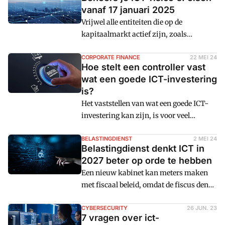
langer afhankelijk van de nukken en
vanaf 17 januari 2025
grillen van oude software.
Vrijwel alle entiteiten die op de
kapitaalmarkt actief zijn, zoals
kredietinstellingen, betaaldiensten,
handelsplatformen en
CORPORATE FINANCE
22 MEI 24
Hoe stelt een controller vast
bedrijfspensioeninstellingen, moeten
wat een goede ICT-investering
vanaf 2025 voldoen aan Europese
is?
wetgeving om ICT-risico's te beheersen.
Het vaststellen van wat een goede ICT-
Beurswaakhond AFM publiceert een
investering kan zijn, is voor veel
checklist voor ondernemingen.
controllers een lastige opgave. Dit is een
gespecialiseerd gebied met veel
BELASTINGDIENST
2 MEI 24
Belastingdienst denkt ICT in
marketingjargon en waarbij het lastig is
2027 beter op orde te hebben
om kwalitatieve beoordelingen te maken
Een nieuw kabinet kan meters maken
van de indirecte baten. Maar er is een
met fiscaal beleid, omdat de fiscus denkt
goed hulpmiddel beschikbaar voor
een aantal problemen te hebben opgelost
financials. De Information Economics-
in 2027. De computersystemen worden
CYBERSECURITY
26 JUN. 23
methode biedt uitkomst.
7 vragen over ict-
volop vernieuwd en uit de jaren 80 naar