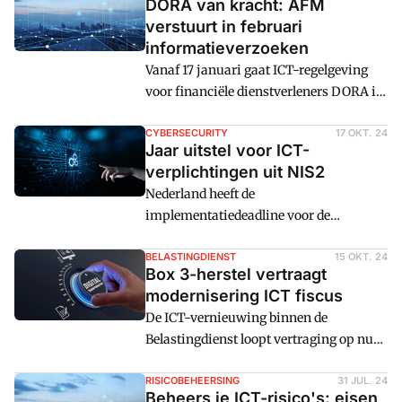
DORA van kracht: AFM
verstuurt in februari
informatieverzoeken
Vanaf 17 januari gaat ICT-regelgeving
voor financiële dienstverleners DORA in.
De AFM verstuurt in februari
informatieverzoeken.
CYBERSECURITY
17 OKT. 24
Jaar uitstel voor ICT-
verplichtingen uit NIS2
Nederland heeft de
implementatiedeadline voor de
Europese digitale wetgeving NIS2 niet
gehaald. Daaronder moeten meer
BELASTINGDIENST
15 OKT. 24
Box 3-herstel vertraagt
bedrijven voldoen aan ICT-
modernisering ICT fiscus
beveiligingseisen. De inwerkingtreding
De ICT-vernieuwing binnen de
is nu het derde kwartaal van 2025.
Belastingdienst loopt vertraging op nu
de prioriteit ligt op het box 3-herstel. De
verwerking van aangiftes blijft daarom
RISICOBEHEERSING
31 JUL. 24
Beheers je ICT-risico's: eisen