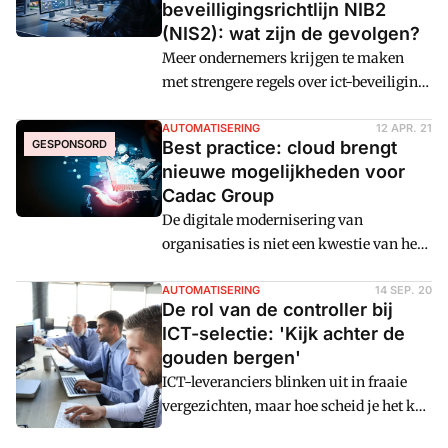
beveilligingsrichtlijn NIB2
de 21ste eeuw gesleurd.
(NIS2): wat zijn de gevolgen?
Meer ondernemers krijgen te maken
met strengere regels over ict-beveiliging.
Het toepassingsgebied van de eerdere
NIS wordt uitgebreid, zodat niet alleen
AUTOMATISERING
12 APR. 21
GESPONSORD
Best practice: cloud brengt
kritieke infrastructuur beter wordt
nieuwe mogelijkheden voor
beveiligd en ondersteund, maar ook
Cadac Group
bedrijven die diensten leveren voor
De digitale modernisering van
essentiële sectoren.
organisaties is niet een kwestie van her
en der bijknippen, maar het is een
complete metamorfose. Dat stelt Paul
AUTOMATISERING
14 SEP. 20
De rol van de controller bij
Smeets, chief technology officer van
ICT-selectie: 'Kijk achter de
Cadac. Hij onderging met 'zijn' bedrijf
gouden bergen'
die transformatie. 'Alleen door dit van
ICT-leveranciers blinken uit in fraaie
begin tot het eind door te denken,
vergezichten, maar hoe scheid je het kaf
ontstaan er nieuwe kansen.'
van het koren? De controller kan daarin