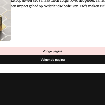
Een op de vier ceo's maakt zich zorgen over het gebrek aan k
een impact gehad op Nederlandse bedrijven. Cfo's maken zic
(extern) kapitaal.
Vorige pagina
Volgende pagina