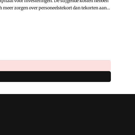
apitaal voor investeringen. De stijgende kosten hebben
h meer zorgen over personeelstekort dan tekorten aan