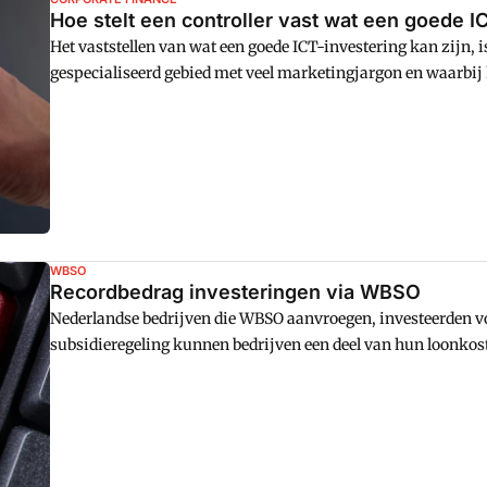
Hoe stelt een controller vast wat een goede I
Het vaststellen van wat een goede ICT-investering kan zijn, is
gespecialiseerd gebied met veel marketingjargon en waarbij 
van de indirecte baten. Maar er is een goed hulpmiddel besc
methode biedt uitkomst.
WBSO
Recordbedrag investeringen via WBSO
Nederlandse bedrijven die WBSO aanvroegen, investeerden vo
subsidieregeling kunnen bedrijven een deel van hun loonkos
nodig zijn voor onderzoek en ontwikkeling.