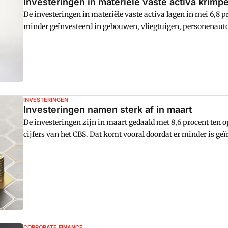
Investeringen in materiële vaste activa krimp
De investeringen in materiële vaste activa lagen in mei 6,8 p
minder geïnvesteerd in gebouwen, vliegtuigen, personenauto
INVESTERINGEN
Investeringen namen sterk af in maart
De investeringen zijn in maart gedaald met 8,6 procent ten op
cijfers van het CBS. Dat komt vooral doordat er minder is ge
infrastructuur en machines waren lager dan een jaar eerder.
CORPORATE FINANCE