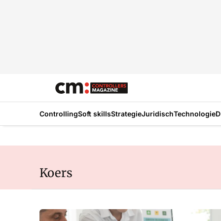
Controlling
Soft skills
Strategie
Juridisch
Technologie
D
Koers