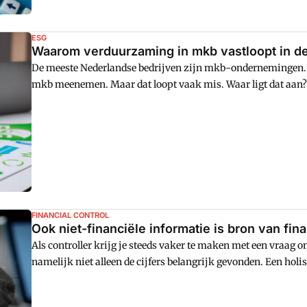
ESG
Waarom verduurzaming in mkb vastloopt in de 
De meeste Nederlandse bedrijven zijn mkb-ondernemingen. A
mkb meenemen. Maar dat loopt vaak mis. Waar ligt dat aan
FINANCIAL CONTROL
Ook niet-financiële informatie is bron van fin
Als controller krijg je steeds vaker te maken met een vraag
namelijk niet alleen de cijfers belangrijk gevonden. Een holis
inzicht dat alle processen in de organisatie met elkaar same
nader op in.