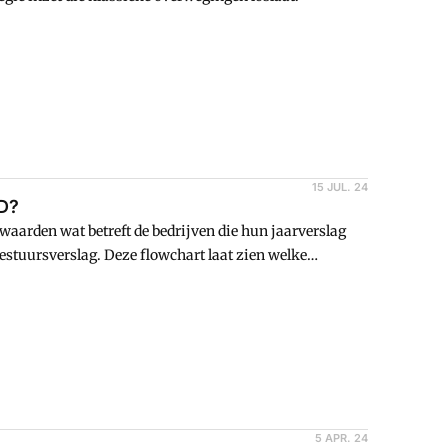
15 JUL. 24
RD?
waarden wat betreft de bedrijven die hun jaarverslag
stuursverslag. Deze flowchart laat zien welke
5 APR. 24