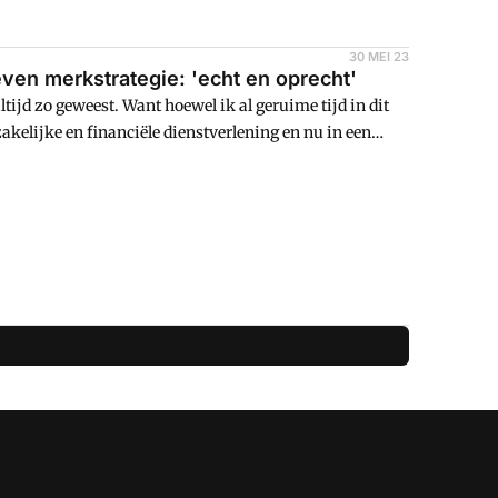
30 MEI 23
en merkstrategie: 'echt en oprecht'
ltijd zo geweest. Want hoewel ik al geruime tijd in dit
kelijke en financiële dienstverlening en nu in een
als het verwijt gekregen dat