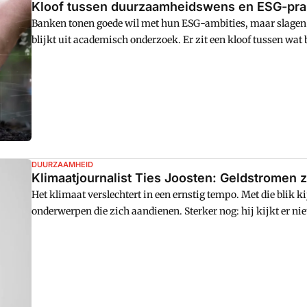
Kloof tussen duurzaamheidswens en ESG-prak
Banken tonen goede wil met hun ESG-ambities, maar slagen
blijkt uit academisch onderzoek. Er zit een kloof tussen w
in de praktijk brengen.
DUURZAAMHEID
Klimaatjournalist Ties Joosten: Geldstromen zi
Het klimaat verslechtert in een ernstig tempo. Met die blik k
onderwerpen die zich aandienen. Sterker nog: hij kijkt er niet
analytische geest en zijn pen zijn de wapens die hij inzet in 
ondernemers, politici en andere beslissers de argumenten o
dan wel voor iets wat zoden aan de dijk zet.'