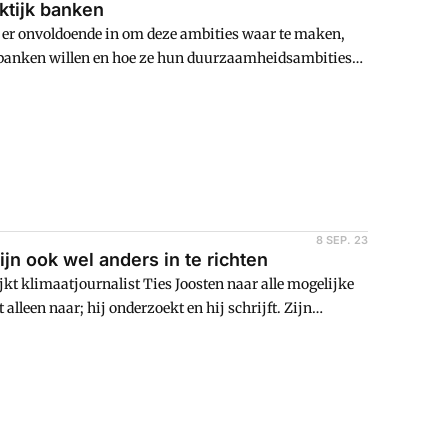
tijk banken
 er onvoldoende in om deze ambities waar te maken,
at banken willen en hoe ze hun duurzaamheidsambities
8 SEP. 23
jn ook wel anders in te richten
ijkt klimaatjournalist Ties Joosten naar alle mogelijke
 alleen naar; hij onderzoekt en hij schrijft. Zijn
de strijd tegen de broeikasgassen. Zo verschaft hij
m te handelen. Individuen kunnen óók handelen. 'Kies