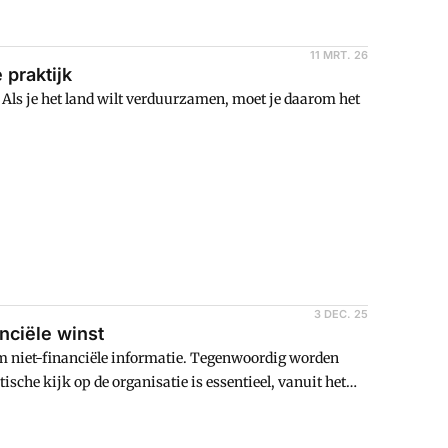
11 MRT. 26
praktijk
ls je het land wilt verduurzamen, moet je daarom het
?
3 DEC. 25
anciële winst
 om niet-financiële informatie. Tegenwoordig worden
tische kijk op de organisatie is essentieel, vanuit het
nhangen en op elkaar inwerken. Dit artikel gaat daar