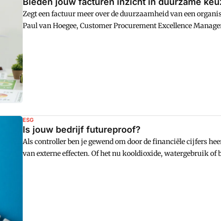
Bieden jouw facturen inzicht in duurzame k
Zegt een factuur meer over de duurzaamheid van een organis
Paul van Hoegee, Customer Procurement Excellence Manager 
prioriteiten vooral zien via hun inkoopgedrag.
ESG
Is jouw bedrijf futureproof?
Als controller ben je gewend om door de financiële cijfers he
van externe effecten. Of het nu kooldioxide, watergebruik of 
een veel completer beeld.