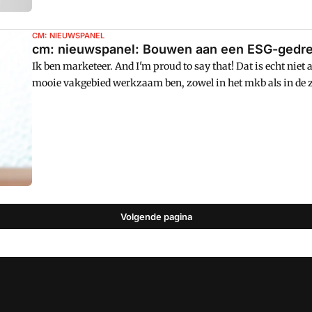
CM: NIEUWSPANEL
cm: nieuwspanel: Bouwen aan een ESG-gedrev
Ik ben marketeer. And I'm proud to say that! Dat is echt niet a
mooie vakgebied werkzaam ben, zowel in het mkb als in de za
sociaal ontwikkelbedrijf, heb ik gedurende die jaren meerma
Volgende pagina