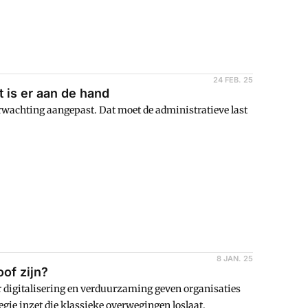
24 FEB. 25
 is er aan de hand
wachting aangepast. Dat moet de administratieve last
8 JAN. 25
oof zijn?
r digitalisering en verduurzaming geven organisaties
egie inzet die klassieke overwegingen loslaat.