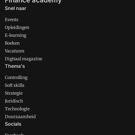
oproep aan controllers is om de
Snel naar
uitkomsten van kostprijsberekening
aan directietafels nadrukkelijker te
Events
bespreken, en aan toezichthouders om
Opleidingen
controle door externe accountants zo
E-learning
licht mogelijk in te richten.
Boeken
Vacatures
Digitaal magazine
Thema's
Controlling
Soft skills
Strategie
Juridisch
Technologie
Duurzaamheid
Socials