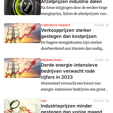
Afzetprijzen industrie dalen
Na forse stijgingen door de eerdere hoge
energieprijs, lijken de afzetprijzen van
de industrie te stabiliseren. In juli lagen
ze 1 procent hoger dan dezelfde maand
CORPORATE FINANCE
20 APR. 23
Verkoopprijzen sterker
een jaar eerder. In augustus 2024 waren
gestegen dan kostprijzen
de prijzen gemiddeld zelfs een half
De hogere energiekosten zijn sterker
procent lager dan augustus 2023.
doorberekend aan klanten dan nodig
was, zo blijkt uit onderzoek van het CPB.
ENERGIECRISIS
15 SEP. 22
Derde energie-intensieve
bedrijven verwacht rode
cijfers in 2023
Momenteel verwacht een kwart van
energie-intensieve bedrijven een groot
verlies te draaien vanwege de
energiecrisis.
CBS
30 AUG. 22
Industrieprijzen minder
gestegen dan vorige maand