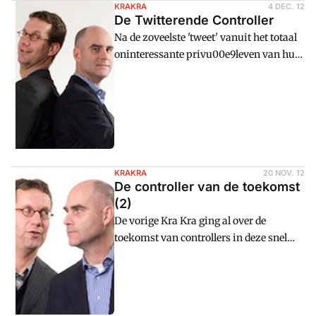
KRAKRA
4 DEC. 12
De Twitterende Controller
Na de zoveelste 'tweet' vanuit het totaal
oninteressante privu00e9leven van hun
'followers', is het volgens Piet-Jan en
Marco tijd voor actie... What's
happening?
KRAKRA
20 NOV. 12
De controller van de toekomst
(2)
De vorige Kra Kra ging al over de
toekomst van controllers in deze snel
veranderende wereld. Piet-Jan en Marco
bezochten een seminar dat hieraan
gewijd was en toetsen de voorspellingen.