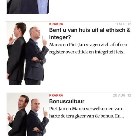
KRAKRA
11 SEP. 12
Bent u van huis uit al ethisch &
integer?
Marco en Piet-Jan vragen zich af of een
register over ethiek en integriteit iets
toevoegt.
KRAKRA
28 AUG. 12
Bonuscultuur
Piet-Jan en Marco verwelkomen van
harte de terugkeer van de bonus. En
vertellen wat er echt mis is met het
beloningssysteem. Leve de bonus!