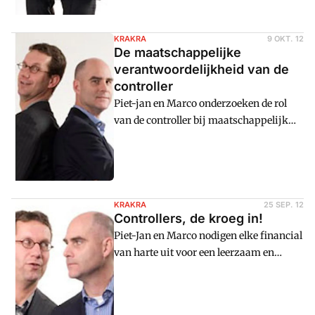
KRAKRA
9 OKT. 12
De maatschappelijke
verantwoordelijkheid van de
controller
Piet-jan en Marco onderzoeken de rol
van de controller bij maatschappelijk
verantwoord ondernemen.
KRAKRA
25 SEP. 12
Controllers, de kroeg in!
Piet-Jan en Marco nodigen elke financial
van harte uit voor een leerzaam en
gezellig cafu00e9bezoek met
vakgenoten: Het Financieel Cafu00e9.