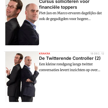
Cursus solliciteren voor
financiële toppers
Piet-Jan en Marco ervaren dagelijks dat
ook de gegadigden voor hogere
financiu00eble functies best een
workshop 'scherp solliciteren' kunnen
gebruiken. Neem nu Hans, die wil een
baan als FD...
KRAKRA
18 DEC. 12
De Twitterende Controller (2)
Een kleine rondgang langs twitter
conversaties levert inzichten op over
wat wel en wat niet te 'tweeten' als
controller. Piet-Jan Boringa doet verslag.
What's happening?