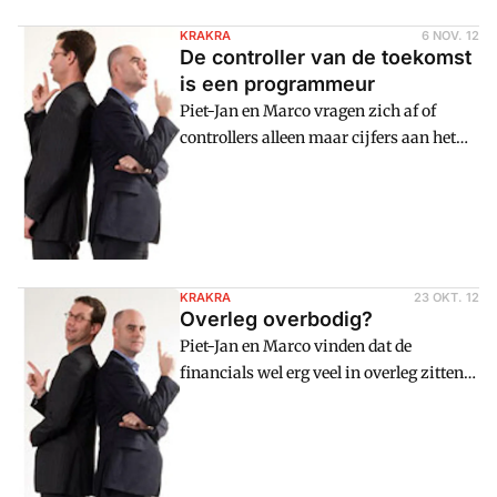
KRAKRA
6 NOV. 12
De controller van de toekomst
is een programmeur
Piet-Jan en Marco vragen zich af of
controllers alleen maar cijfers aan het
rondpompen zijn. Is de controller van de
toekomst nog wel een mens of alleen een
computer?
KRAKRA
23 OKT. 12
Overleg overbodig?
Piet-Jan en Marco vinden dat de
financials wel erg veel in overleg zitten
tegenwoordig. Waarom is dat?