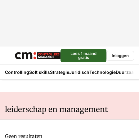
Lees 1 maand
Inloggen
gratis
Controlling
Soft skills
Strategie
Juridisch
Technologie
Duurzaam
leiderschap en management
Geen resultaten