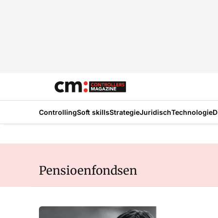
Controlling
Soft skills
Strategie
Juridisch
Technologie
D
Pensioenfondsen