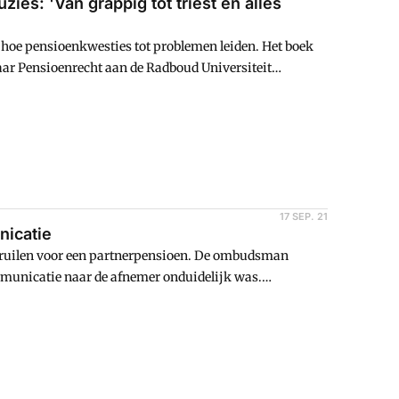
ies: 'Van grappig tot triest en alles
 hoe pensioenkwesties tot problemen leiden. Het boek
ar Pensioenrecht aan de Radboud Universiteit
pensioenvalkuilen. 'Ook als je geen kaas hebt gegeten
appig tot aan triest. In de categorie uit het leven
17 SEP. 21
nicatie
 ruilen voor een partnerpensioen. De ombudsman
mmunicatie naar de afnemer onduidelijk was.