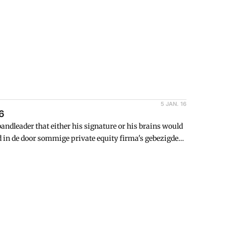
5 JAN. 16
6
bandleader that either his signature or his brains would
d in de door sommige private equity firma's gebezigde
 contracten in de financiu00eble afgrond worden
e equity firma heeft de constructie zo ingericht dat er
el financieel risico lopen. De gehele constructie wordt
eld, wetende dat het gevolg van deze constructie
&D.