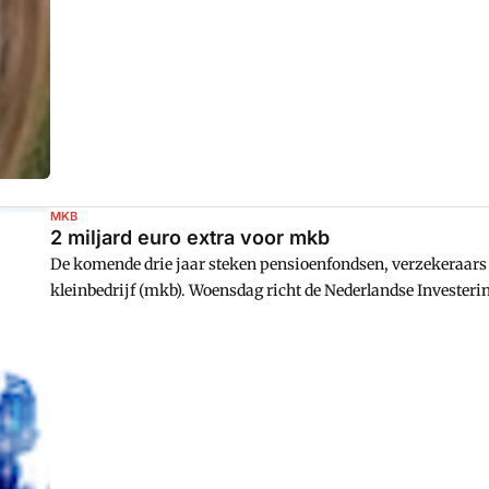
MKB
2 miljard euro extra voor mkb
De komende drie jaar steken pensioenfondsen, verzekeraars 
kleinbedrijf (mkb). Woensdag richt de Nederlandse Investerin
zomer kunnen via banken de eerste aanvragen worden geda