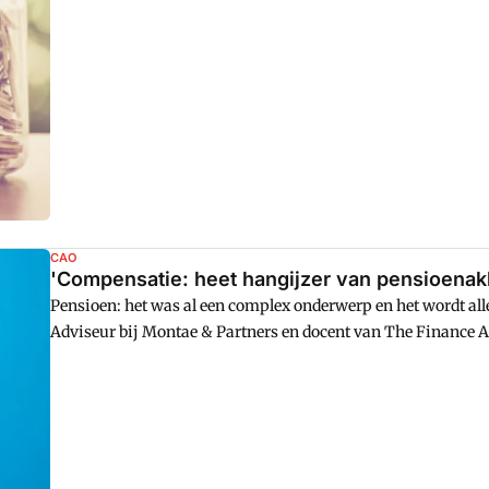
CAO
'Compensatie: heet hangijzer van pensioenak
Pensioen: het was al een complex onderwerp en het wordt a
Adviseur bij Montae & Partners en docent van The Finance 
alleen het pensioen van medewerkers. Het is belangrijk dat je 