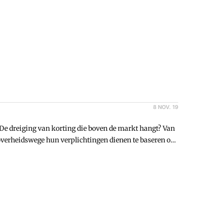
8 NOV. 19
 De dreiging van korting die boven de markt hangt? Van
 overheidswege hun verplichtingen dienen te baseren op
hoogleraren en pensioengerechtigden die vinden dat de
rden gewaardeerd, waardoor er weer ruimte ontstaat