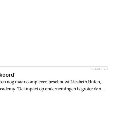
13 AUG. 20
koord'
lleen nog maar complexer, beschouwt Liesbeth Hufen,
Academy. 'De impact op ondernemingen is groter dan
als financial op de rijdende trein springt.'