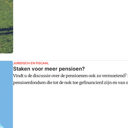
JURIDISCH EN FISCAAL
Staken voor meer pensioen?
Vindt u de discussie over de pensioenen ook zo vermoeiend?
pensioenfondsen die tot de nok toe gefinancierd zijn en van
de marktrente? Gevolgd door vakbonden, politieke partijen, 
pensioenen op een ander systeem dan het huidige moeten wo
om te indexeren?