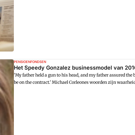
PENSIOENFONDSEN
Het Speedy Gonzalez businessmodel van 201
'My father held a gun to his head, and my father assured the 
be on the contract.' Michael Corleones woorden zijn waarhei
sterfhuisconstructies waarbij warenhuizen met onmogelijke
geworpen. De reputatieschade is voor het warenhuis; de privat
geen reputatieschade voor hen plaatsvindt en dat zij geen enk
door pensioenfondsen gefinancierd met Nederlands pensioeng
baanverlies is voor vele duizenden Nederlanders, zoals bij V