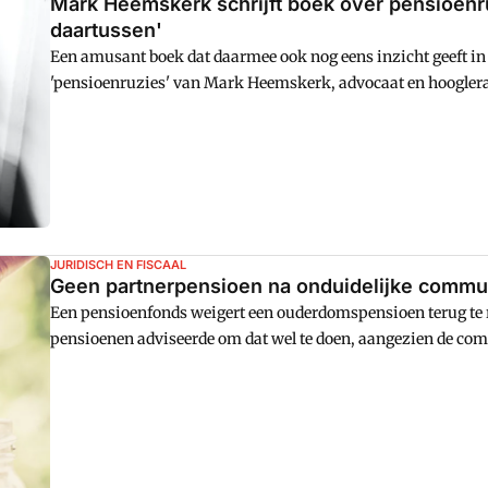
Mark Heemskerk schrijft boek over pensioenruz
daartussen'
Een amusant boek dat daarmee ook nog eens inzicht geeft in
'pensioenruzies' van Mark Heemskerk, advocaat en hooglera
Nijmegen, bespreekt aan de hand van waargebeurde verhalen 
van pensioenen, kun je je hart ophalen aan de verhalen. Van gr
gegrepen.'
JURIDISCH EN FISCAAL
Geen partnerpensioen na onduidelijke commu
Een pensioenfonds weigert een ouderdomspensioen terug te
pensioenen adviseerde om dat wel te doen, aangezien de co
Communicatie over nabestaandenpensioen moet beter.