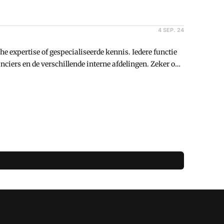
4 SEP. 24
e expertise of gespecialiseerde kennis. Iedere functie
ranciers en de verschillende interne afdelingen. Zeker ook
igheden om de eigen loopbaan een boost te geven.