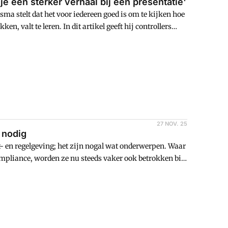
e een sterker verhaal bij een presentatie'
a stelt dat het voor iedereen goed is om te kijken hoe
, valt te leren. In dit artikel geeft hij controllers
27 NOV. 25
e nodig
- en regelgeving; het zijn nogal wat onderwerpen. Waar
ompliance, worden ze nu steeds vaker ook betrokken bij
specialismen. "Zie die ontwikkelingen niet als