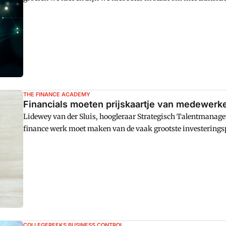
persoonlijke crisis belanden.
THE FINANCE ACADEMY
Financials moeten prijskaartje van medewerke
Lidewey van der Sluis, hoogleraar Strategisch Talentmanage
finance werk moet maken van de vaak grootste investeringspo
goed naar het prijskaartje daarvan te kijken."
COLLEGEREEKS BUSINESS CONTROL