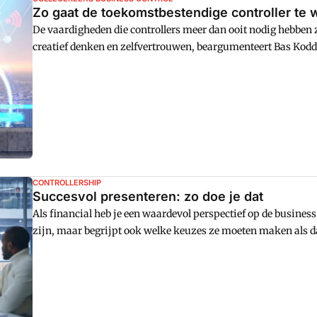
Zo gaat de toekomstbestendige controller te 
De vaardigheden die controllers meer dan ooit nodig hebbe
creatief denken en zelfvertrouwen, beargumenteert Bas Kodd
CONTROLLERSHIP
Succesvol presenteren: zo doe je dat
Als financial heb je een waardevol perspectief op de business.
zijn, maar begrijpt ook welke keuzes ze moeten maken als da
Dat brengt uitdagingen met zich mee: als je ook maar een beet
gesprekspartners afhaken. Welke communicatietechnieken ku