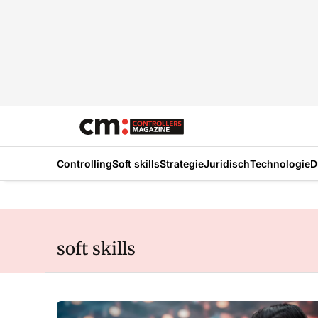
Controlling
Soft skills
Strategie
Juridisch
Technologie
D
soft skills