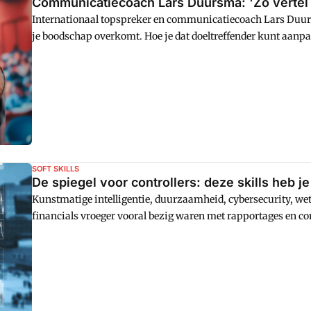
Communicatiecoach Lars Duursma: 'Zo vertel j
Internationaal topspreker en communicatiecoach Lars Duursm
je boodschap overkomt. Hoe je dat doeltreffender kunt aanpakken
enkele handige tips.
SOFT SKILLS
De spiegel voor controllers: deze skills heb j
Kunstmatige intelligentie, duurzaamheid, cybersecurity, wet
financials vroeger vooral bezig waren met rapportages en c
strategische besluitvorming en moeten ze zich verdiepen in 
bedreiging, maar als een kans om waarde toe te voegen."