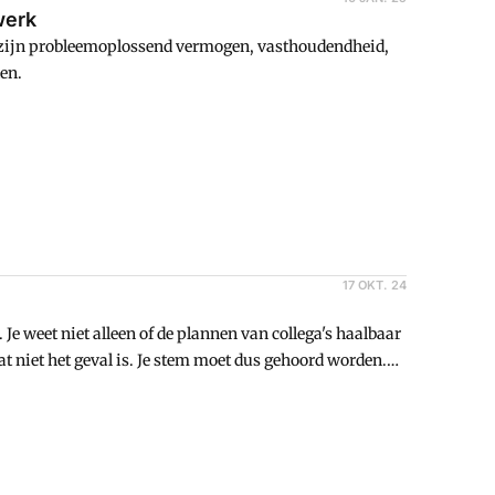
werk
n zijn probleemoplossend vermogen, vasthoudendheid,
en.
17 OKT. 24
 Je weet niet alleen of de plannen van collega's haalbaar
t niet het geval is. Je stem moet dus gehoord worden.
je de diepte ingaat, is de kans groot dat
n je als financial toepassen om uw doel te bereiken?