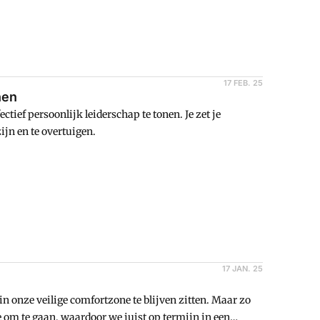
17 FEB. 25
nen
ctief persoonlijk leiderschap te tonen. Je zet je
ijn en te overtuigen.
17 JAN. 25
in onze veilige comfortzone te blijven zitten. Maar zo
ie om te gaan, waardoor we juist op termijn in een