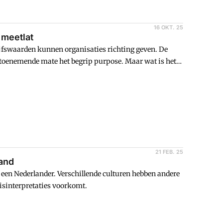
16 OKT. 25
 meetlat
ijfswaarden kunnen organisaties richting geven. De
 toenemende mate het begrip purpose. Maar wat is het
21 FEB. 25
land
 een Nederlander. Verschillende culturen hebben andere
misinterpretaties voorkomt.