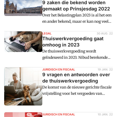
9 zaken die bekend worden
gemaakt op Prinsjesdag 2022
Over het Belastingplan 2023 is al het een
en ander bekend, maar er kan nog veel
veranderen volgende week. Met een slag
om de arm zijn dit enkele voor
LEGAL
30 AUG. 22
Thuiswerkvergoeding gaat
ondernemers en controllers interessante
omhoog in 2023
ontwikkelingen die op Prinsjesdag 2022
De thuiswerkvergoeding wordt
worden aangekondigd. 1. Verlaging Vpb-
geïndexeerd in 2023. Nibud berekende
schijfgrens De schijfgrens van het tarief
dat de kosten nu zo'n 3 euro per dag zijn
voor de vennootschapsbelasting (Vpb)
in plaats van 2. Volgens de
JURIDISCH EN FISCAAL
19 JAN. 22
gaat omlaag. Dat
9 vragen en antwoorden over
inflatiecorrectie van het ministerie van
de thuiswerkvergoeding
financiën komt het nieuwe bedrag op
De komst van de nieuwe gerichte fiscale
2,13 euro uit. Dat schrijft
vrijstelling voor het vergoeden van
staatssecretaris Van Rij in antwoord op
thuiswerkkosten roept enkele vragen
Kamervragen. De vergoeding dit jaar is 2
op. Naar aanleiding van antwoorden van
euro per
het ministerie van Financiu00ebn op
JURIDISCH EN FISCAAL
10 JAN. 22