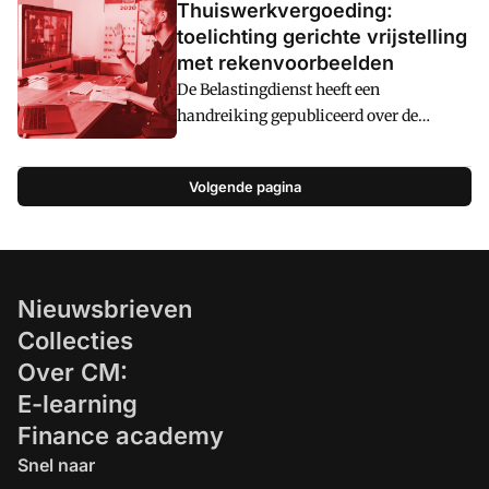
vragen uit de Tweede Kamer zet cm: hier
Thuiswerkvergoeding:
op een rij wat de thuiswerkvergoeding
toelichting gerichte vrijstelling
betekent voor werkgevers en
met rekenvoorbeelden
werknemers.
De Belastingdienst heeft een
handreiking gepubliceerd over de
nieuwe gerichte fiscale vrijstelling voor
de thuiswerkvergoeding. Daarin wordt
Volgende pagina
de regeling toegelicht en geeft de fiscus
enkele rekenvoorbeelden.
Nieuwsbrieven
Collecties
Over CM:
E-learning
Finance academy
Snel naar