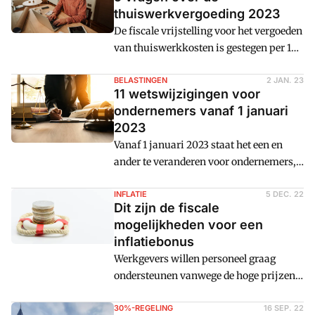
zoals voor water- en
thuiswerkvergoeding 2023
elektriciteitsgebruik, verwarming,
De fiscale vrijstelling voor het vergoeden
koffie, thee en toiletpapier. Cm: zet zes
van thuiswerkkosten is gestegen per 1
vragen en antwoorden op een rij.
januari 2023. Cm: zet 5 vragen op een rij.
BELASTINGEN
2 JAN. 23
11 wetswijzigingen voor
ondernemers vanaf 1 januari
2023
Vanaf 1 januari 2023 staat het een en
ander te veranderen voor ondernemers,
onder meer wat betreft belastingen en
vrijstellingen.
INFLATIE
5 DEC. 22
Dit zijn de fiscale
mogelijkheden voor een
inflatiebonus
Werkgevers willen personeel graag
ondersteunen vanwege de hoge prijzen.
Welke mogelijkheden zijn er voor een
inflatiebonus?
30%-REGELING
16 SEP. 22