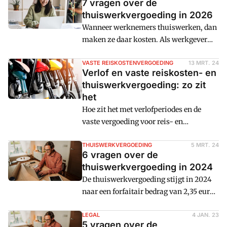
7 vragen over de
thuiswerkvergoeding in 2026
Wanneer werknemers thuiswerken, dan
maken ze daar kosten. Als werkgever
kun je gebruikmaken van een fiscale
vrijstelling voor de vergoeding ervan.
VASTE REISKOSTENVERGOEDING
13 MRT. 24
Verlof en vaste reiskosten- en
Cm: zet 7 vragen over de
thuiswerkvergoeding: zo zit
thuiswerkvergoeding van dit jaar op een
het
rij.
Hoe zit het met verlofperiodes en de
vaste vergoeding voor reis- en
thuiswerkkosten? Als een werknemer
meer dan twee maanden niet meer naar
THUISWERKVERGOEDING
5 MRT. 24
6 vragen over de
de vaste plek van werkzaamheden reist,
thuiswerkvergoeding in 2024
is er niet langer sprake van een
De thuiswerkvergoeding stijgt in 2024
incidentele aanpassing in het
naar een forfaitair bedrag van 2,35 euro
arbeidspatroon.
per dag. Deze vergoeding is bedoeld voor
de extra kosten door het thuiswerken,
LEGAL
4 JAN. 23
5 vragen over de