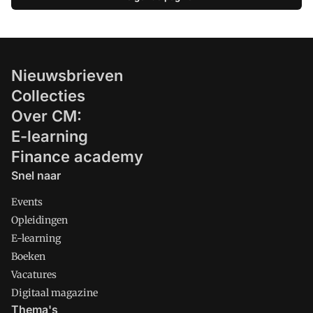
opzoeken, kopiëren en handmatig in
een spreadsheet plakken. Maar wist u
dat u ook de actuele koersen 'live' kunt
verbinden met uw Excel-sheet?
Nieuwsbrieven
Collecties
Over CM:
E-learning
Finance academy
Snel naar
Events
Opleidingen
E-learning
Boeken
Vacatures
Digitaal magazine
Thema's