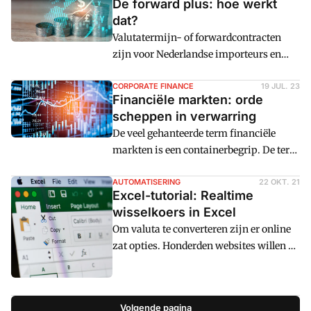
De forward plus: hoe werkt
dat?
Valutatermijn- of forwardcontracten
zijn voor Nederlandse importeurs en
exporteurs, die buiten de eurozone actief
zijn, solide instrumenten om upstream
CORPORATE FINANCE
19 JUL. 23
Financiële markten: orde
of downstream valutarisico's te hedgen.
scheppen in verwarring
Nadeel is dat na de keuze van een
De veel gehanteerde term financiële
forward niet meer geprofiteerd kan
markten is een containerbegrip. De term
worden van gunstige
roept verwarring op. Enige ordening is
wisselkoersbewegingen. Om die
dan ook behulpzaam.
AUTOMATISERING
22 OKT. 21
mogelijkheid - met behoud van hedging
Excel-tutorial: Realtime
- toch aan te bieden is de zogeheten
wisselkoers in Excel
forward plus ontwikkeld.
Om valuta te converteren zijn er online
zat opties. Honderden websites willen u
er graag bij helpen. Voor het verwerken
van deze variabele gegevens in een
Excel-sheet kunt u online de wisselkoers
Volgende pagina