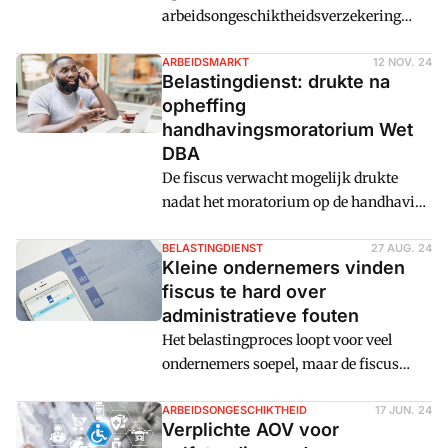
arbeidsongeschiktheidsverzekering
voor zzp'ers zijn meer dan 2.000
reacties binnengekomen. Ook de
ARBEIDSMARKT
12 NOV. 24
Belastingdienst: drukte na
Belastingdienst en het UWV zijn
opheffing
kritisch. Minister Van Hijum van
handhavingsmoratorium Wet
Sociale Zaken en Werkgelegenheid gaat
DBA
dieper naar enkele knelpunten kijken.
De fiscus verwacht mogelijk drukte
nadat het moratorium op de handhaving
op de Wet DBA per 1 januari 2025
verdwijnt. Dat hangt nogal af van
BELASTINGDIENST
27 AUG. 24
Kleine ondernemers vinden
hoeveel onrust er op de arbeidsmarkt
fiscus te hard over
ontstaat over de beoordeling van
administratieve fouten
arbeidsrelaties.
Het belastingproces loopt voor veel
ondernemers soepel, maar de fiscus
reageert te streng en formeel op fouten in
de administratie, vinden kleinere
ARBEIDSONGESCHIKTHEID
17 JUN. 24
Verplichte AOV voor
bedrijven.