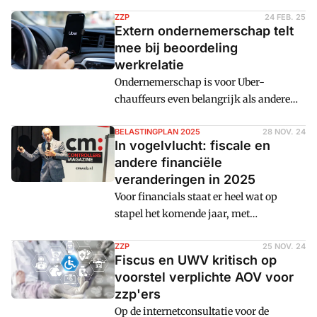
strengere controle op
schijnzelfstandigheid. Ondanks het
ZZP
24 FEB. 25
Extern ondernemerschap telt
tekort aan gekwalificeerd personeel
mee bij beoordeling
blijven zij terughoudend met het
werkrelatie
inschakelen van zzp'ers.
Ondernemerschap is voor Uber-
chauffeurs even belangrijk als andere
Deliveroo-critera, oordeelt de Hoge
Raad.
BELASTINGPLAN 2025
28 NOV. 24
In vogelvlucht: fiscale en
andere financiële
veranderingen in 2025
Voor financials staat er heel wat op
stapel het komende jaar, met
transitieplannen voor het pensioen,
nieuwe administratieve eisen,
ZZP
25 NOV. 24
Fiscus en UWV kritisch op
tariefwijzigingen en de handhaving op
voorstel verplichte AOV voor
schijnzelfstandigheid. Cmweb zet
zzp'ers
enkele punten op een rij.
Op de internetconsultatie voor de