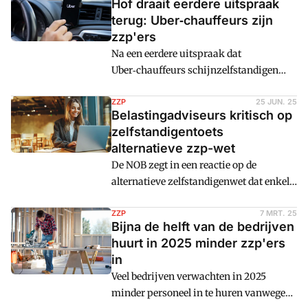
Hof draait eerdere uitspraak
terug: Uber‑chauffeurs zijn
zzp'ers
Na een eerdere uitspraak dat
Uber‑chauffeurs schijnzelfstandigen
zijn, oordeelt het gerechtshof nu dat zij
als zzp'ers moeten worden gezien en
ZZP
25 JUN. 25
Belastingadviseurs kritisch op
niet als werknemers.
zelfstandigentoets
alternatieve zzp-wet
De NOB zegt in een reactie op de
alternatieve zelfstandigenwet dat enkele
elementen onduidelijk zijn en daarom
problemen bij het beoordelen van
ZZP
7 MRT. 25
Bijna de helft van de bedrijven
arbeidsrelaties niet per se oplossen.
huurt in 2025 minder zzp'ers
in
Veel bedrijven verwachten in 2025
minder personeel in te huren vanwege