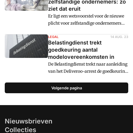
zelfstandige ondernemers: zo
ziet dat eruit
Er ligt een wetsvoorstel voor de nieuwe
plicht voor zelfstandige ondernemers
om verzekerd te zijn voor financiële
risico's door arbeidsongeschiktheid. Dit
LEGAL
14 AUG. 23
Belastingdienst trekt
plan rolt uit de afspraken die destijds
goedkeuring aantal
zijn gemaakt voor het pensioenakkoord.
modelovereenkomsten in
Cm: legt uit waar het om gaat.
De Belastingdienst trekt naar aanleiding
van het Deliveroo-arrest de goedkeuring
van een aantal modelovereenkomsten in
per 1 januari 2024. Het gaat om
Volgende pagina
modelovereenkomsten die zijn
gebaseerde op zogenoemde vrije
vervanging.
Nieuwsbrieven
Collecties