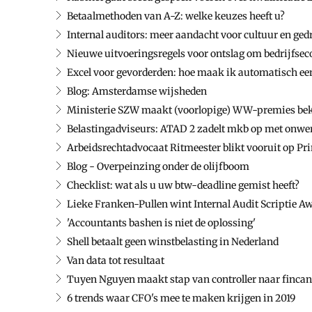
Betaalmethoden van A-Z: welke keuzes heeft u?
Internal auditors: meer aandacht voor cultuur en ged
Nieuwe uitvoeringsregels voor ontslag om bedrijfse
Excel voor gevorderden: hoe maak ik automatisch een
Blog: Amsterdamse wijsheden
Ministerie SZW maakt (voorlopige) WW-premies be
Belastingadviseurs: ATAD 2 zadelt mkb op met onwer
Arbeidsrechtadvocaat Ritmeester blikt vooruit op Pr
Blog - Overpeinzing onder de olijfboom
Checklist: wat als u uw btw-deadline gemist heeft?
Lieke Franken-Pullen wint Internal Audit Scriptie A
'Accountants bashen is niet de oplossing'
Shell betaalt geen winstbelasting in Nederland
Van data tot resultaat
Tuyen Nguyen maakt stap van controller naar fincanc
6 trends waar CFO's mee te maken krijgen in 2019