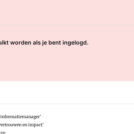
uikt worden als je bent ingelogd.
r informatiemanager'
 vertrouwen en impact'
zzp