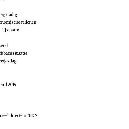
rag nodig
conomische redenen
 lijst aan?
kend
kbare situatie
insjesdag
ward 2019
ieel directeur SIDN