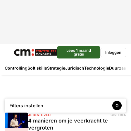
Lees 1 maand
Inloggen
gratis
Controlling
Soft skills
Strategie
Juridisch
Technologie
Duurzaam
Filters instellen
0
JE BESTE ZELF
GISTEREN
4 manieren om je veerkracht te
vergroten