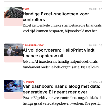
gaan. Dat is geen verspilling, maar een zinnige
investering. Dat geldt zowel voor toetjes in een
EXCEL
29 JUL. 26
restaurant als in de financiële wereld.
Handige Excel-sneltoetsen voor
controllers
Excel kent enkele unieke sneltoetsen die financials
veel tijd kunnen besparen, bijvoorbeeld met het
snel invoeren van gegevens en het aanpassen van
celeigenschappen. Cm: zet een aantal handige
CFO-INTERVIEW
28 JUL. 26
sneltoetsen van de spreadsheetsoftware voor je op
AI vol doorvoeren: HelloPrint vindt
een rij.
finance opnieuw uit
Je kunt AI inzetten als handig hulpmiddel, of als
fundament onder je hele organisatie. Bij HelloPrint
kiezen ze resoluut voor dat laatste. CFO Lennaert
Koch en Finance Manager Sven Veldman trekken
AI INSIDE
27 JUL. 26
daarbij een aantal lessen. De eerste: wie AI serieus
Van dashboard naar dialoog met data:
wil benutten, moet bereid zijn om processen
generatieve BI neemt roer over
volledig opnieuw te ontwerpen en afscheid te
Power BI geldt voor veel controllers nog altijd als de
nemen van een deel van zijn medewerkers.
heilige graal van datagedreven werken. Die positie