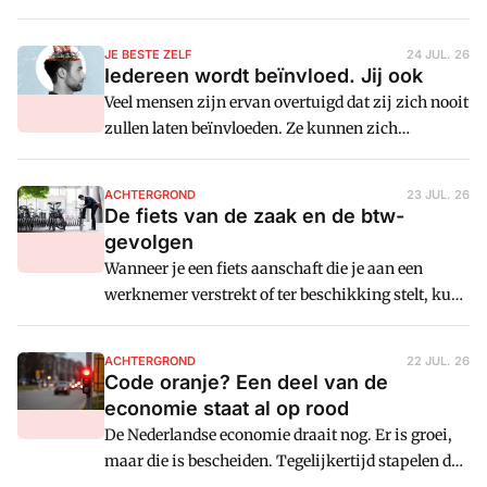
wordt volgens Giancarlo Gallant, Global Finance
Transformation Manager, minder
JE BESTE ZELF
24 JUL. 26
vanzelfsprekend. Generatieve business
Iedereen wordt beïnvloed. Jij ook
intelligence staat namelijk voor de deur.
Veel mensen zijn ervan overtuigd dat zij zich nooit
zullen laten beïnvloeden. Ze kunnen zich
daarentegen wel heel goed voorstellen dat anderen
te beïnvloeden zijn. Maar hoe zit het nu echt met
ACHTERGROND
23 JUL. 26
beïnvloeden? Job ten Bosch legt het uit.
De fiets van de zaak en de btw-
gevolgen
Wanneer je een fiets aanschaft die je aan een
werknemer verstrekt of ter beschikking stelt, kun
je de btw niet onbeperkt aftrekken en gelden er
specifieke voorwaarden. Hoe zit dat precies?
ACHTERGROND
22 JUL. 26
Code oranje? Een deel van de
economie staat al op rood
De Nederlandse economie draait nog. Er is groei,
maar die is bescheiden. Tegelijkertijd stapelen de