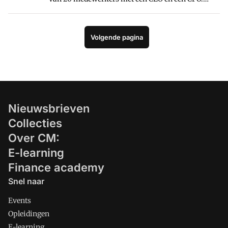
Overbodige luxe. CFO Joost Ale van Scope4mation
ziet het anders. "Als je wilt groeien, moet je rollen
scherper beleggen. Dan ontstaat er focus op
Volgende pagina
strategie én sturing."
Nieuwsbrieven
Collecties
Over CM:
E-learning
Finance academy
Snel naar
Events
Opleidingen
E-learning