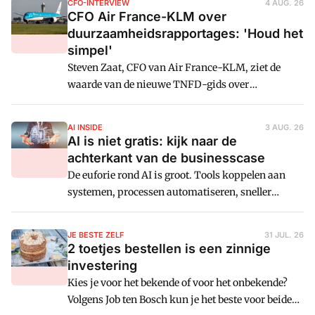
CFO-INTERVIEW
4 AUG. 26
kwartaal-, halfjaar- en jaarbedragen automatisch
CFO Air France-KLM over
verdeelt en inzichtelijk maakt voor financiële
duurzaamheidsrapportages: 'Houd het
rapportages en analyses.
simpel'
Steven Zaat, CFO van Air France-KLM, ziet de
waarde van de nieuwe TNFD-gids over
natuurgerelateerde risico's, maar kiest in de
praktijk voor eenvoud. De luchtvaartgroep houdt
AI INSIDE
3 AUG. 26
vast aan 2 bestaande lijnen: CSRD voor
AI is niet gratis: kijk naar de
duurzaamheidsrapportage en Science Based
achterkant van de businesscase
Targets initiative (SBTi) voor klimaatdoelen.
De euforie rond AI is groot. Tools koppelen aan
systemen, processen automatiseren, sneller
analyseren en meer doen met minder mensen.
Maar volgens Giancarlo Gallant, Global Finance
JE BESTE ZELF
31 JUL. 26
Transformation Manager, ontbreken cruciale
2 toetjes bestellen is een zinnige
vragen nog: wat kost dit eigenlijk en welk
investering
bedrijfsrisico haal je met AI binnen?
Kies je voor het bekende of voor het onbekende?
Volgens Job ten Bosch kun je het beste voor beide