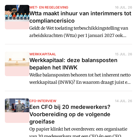
in 4 eenvoudige stappen constructief
WET- EN REGELGEVING
16 JUL. 26
bespreekbaar maakt.
Wtta maakt inhuur van interimmers tot
compliancerisico
Geldt de Wet toelating terbeschikkingstelling van
arbeidskrachten (Wtta) per 1 januari 2027 ook
voor bureaus die interim-financeprofessionals
leveren? Op die vraag geven interimbureaus
WERKKAPITAAL
15 JUL. 26
verrassend uiteenlopende antwoorden. Hoe zit het
Werkkapitaal: deze balansposten
nu écht?
bepalen het INWK
Welke balansposten behoren tot het inherent netto
werkkapitaal (INWK)? En waarom draagt juist een
negatief INWK bij aan de financiële weerbaarheid
van een organisatie? Jean Gieskens legt het uit.
CFO-INTERVIEW
14 JUL. 26
Een CFO bij 20 medewerkers?
Voorbereiding op de volgende
groeifase
Op papier klinkt het overdreven: een organisatie
van 20 medewerkers met een CEO én een CFO.