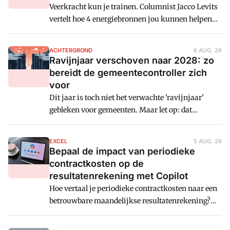
Veerkracht kun je trainen. Columnist Jacco Levits
vertelt hoe 4 energiebronnen jou kunnen helpen
om sterker om te gaan met druk, verandering en
tegenslag.
ACHTERGROND
6 AUG. 26
Ravijnjaar verschoven naar 2028: zo
bereidt de gemeentecontroller zich
voor
Dit jaar is toch niet het verwachte 'ravijnjaar'
gebleken voor gemeenten. Maar let op: dat
betekent hoogstwaarschijnlijk geen afstel. Hoe
kun je je hier als gemeentecontroller op
EXCEL
5 AUG. 26
voorbereiden? En welke lessen zijn er voor andere
Bepaal de impact van periodieke
controllers?
contractkosten op de
resultatenrekening met Copilot
Hoe vertaal je periodieke contractkosten naar een
betrouwbare maandelijkse resultatenrekening?
Tony de Jonker legt uit hoe je met Excel en Copilot
een dynamisch allocatiemodel bouwt dat