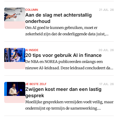
risico's zich op: inflatie, hogere
financieringskosten, geopolitieke spanningen,
COLUMN
21 JUL. 26
krapte op de arbeidsmarkt, kwetsbare ketens en
Aan de slag met achterstallig
toenemende duurzaamheidseisen. Volgens Jean
onderhoud
Gieskens betekent dit voor CFO's en controllers dat
Om AI goed te kunnen gebruiken, moet er
de financiële functie moet leren werken met
zekerheid zijn dat de onderliggende data juist,
onzekerheid.
volledig en tijdig zijn. En dat is lang nog niet altijd
het geval. Daarom zullen veel organisaties aan de
AI INSIDE
20 JUL. 26
slag moeten met achterstallig onderhoud, stelt Jan
20 tips voor gebruik AI in finance
de Kroon.
De NBA en NOREA publiceerden onlangs een
nieuwe AI-leidraad. Deze leidraad concludeert dat
AI finance sneller, consistenter en analytischer
kan maken. Maar dat kan alleen als governance,
JE BESTE ZELF
17 JUL. 26
datakwaliteit en menselijke beoordeling goed zijn
Zwijgen kost meer dan een lastig
geborgd.
gesprek
Moeilijke gesprekken vermijden voelt veilig, maar
ondermijnt op termijn de samenwerking.
Columnist Jacco Levits legt uit hoe je spanningen