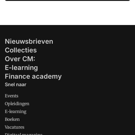
punt lager dan in 2018 (7,8). De
belangrijkste oorzaak hiervan is het
steeds lagere rendement, dat in 2020
gemiddeld slechts 0,7 procent bedroeg.
De UMC's scoorden in 2020 voor het
eerst lagere rapportcijfers dan de
Nieuwsbrieven
algemene ziekenhuizen, zo blijkt uit de
Collecties
Benchmark Ziekenhuizen UMC Special
Over CM:
van BDO Accountants &
Adviseurs.u00a0
E-learning
Finance academy
Snel naar
Events
Opleidingen
E-learning
Boeken
Vacatures
Digitaal magazine