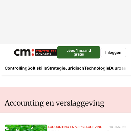
Lees 1 maand
Inloggen
gratis
Controlling
Soft skills
Strategie
Juridisch
Technologie
Duurzaam
Accounting en verslaggeving
ACCOUNTING EN VERSLAGGEVING
14 JAN. 22