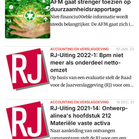
AFM gaat strenger toezien op
duurzaamheidsrapportage
Niet-financiu00eble informatie wordt
steeds belangrijker. De AFM gaat zich in
2022 actief bezighouden met het
ontwikkelen van duurzaamheidscriteria
en toezien op de naleving van nieuwe
ACCOUNTING EN VERSLAGGEVING
10 JAN. 22
richtlijnen met rapportage-eisen over
RJ-Uiting 2022-1: Bpm niet
bijvoorbeeld CO2-uitstoot.
meer als onderdeel netto-
omzet
Op basis van een evaluatie stelt de Raad
voor de Jaarverslaggeving (RJ) voor om
niet langer toe te staan dat bpm als
onderdeel van de netto-omzet wordt
ACCOUNTING EN VERSLAGGEVING
16 DEC. 21
gepresenteerd.
RJ-Uiting 2021-14: Ontwerp-
alinea's hoofdstuk 212
Materiële vaste activa
Naar aanleiding van ontvangen
commentaren stelt de RJ voor om een