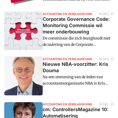
aantal aanpassingen door te voeren in
hoofdstuk 212 'Materiu00eble vaste
ACCOUNTING EN VERSLAGGEVING
16 DEC. 21
activa'. Daarmee wordt het hoofdstuk
Corporate Governance Code:
duidelijker en kan het consistenter
Monitoring Commissie wil
worden toegepast.
meer onderbouwing
De commissie die zich bezighoudt met
de naleving van de Corporate
Governance Code stelt dat
vennootschappen de daadwerkelijke
ACCOUNTING EN VERSLAGGEVING
14 DEC. 21
inhoudelijke naleving meer moeten
Nieuwe NBA-voorzitter: Kris
onderbouwen en minder gaan sturen op
Douma
letterlijke vereisten.
Na een stemming van de leden van
accountantsorganisatie NBA is Kris
Douma officieel aangesteld als nieuwe
voorzitter. Hij is de eerste niet-
accountant die de organisatie leidt. De
ACCOUNTING EN VERSLAGGEVING
10 DEC. 21
NBA is blij dat iemand met meer afstand
cm: ControllersMagazine 10:
naar de sector en de vereniging kan
Automatisering