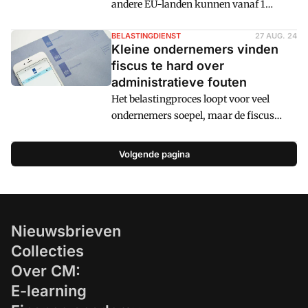
andere EU-landen kunnen vanaf 1
januari 2025 btw-vrijstelling krijgen in
die landen. De Europese
BELASTINGDIENST
27 AUG. 24
Kleine ondernemers vinden
kleineondernemersregeling (EU-KOR)
fiscus te hard over
zorgt ervoor dat je ook geen btw meer
administratieve fouten
hoeft door te berekenen aan klanten in
Het belastingproces loopt voor veel
andere EU-landen.
ondernemers soepel, maar de fiscus
reageert te streng en formeel op fouten in
de administratie, vinden kleinere
Volgende pagina
bedrijven.
Nieuwsbrieven
Collecties
Over CM:
E-learning