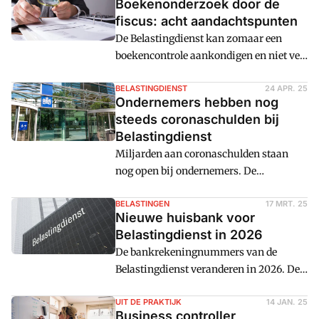
Boekenonderzoek door de
fiscus: acht aandachtspunten
De Belastingdienst kan zomaar een
boekencontrole aankondigen en niet veel
later op de stoep staan. De gevolgen van
zo'n btw-controle kunnen
BELASTINGDIENST
24 APR. 25
Ondernemers hebben nog
onaangenaam zijn. Maar met de
steeds coronaschulden bij
volgende aandachtspunten kom je goed
Belastingdienst
beslagen ten ijs.
Miljarden aan coronaschulden staan
nog open bij ondernemers. De
Belastingdienst vreest dat een deel niet
wordt terugbetaald.
BELASTINGEN
17 MRT. 25
Nieuwe huisbank voor
Belastingdienst in 2026
De bankrekeningnummers van de
Belastingdienst veranderen in 2026. De
fiscus stapt voor de meeste diensten over
van ING naar Rabobank.
UIT DE PRAKTIJK
14 JAN. 25
Business controller