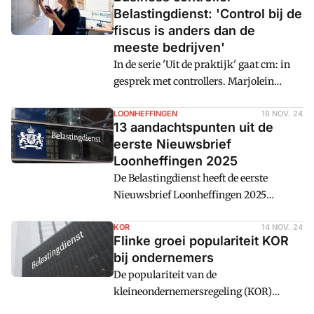
Belastingdienst: 'Control bij de
fiscus is anders dan de
meeste bedrijven'
In de serie 'Uit de praktijk' gaat cm: in
gesprek met controllers. Marjolein
werkt als business controller bij de
Belastingdienst. Welke uitdagingen
LOONHEFFINGEN
18 NOV. 24
13 aandachtspunten uit de
komt zij tegen?
eerste Nieuwsbrief
Loonheffingen 2025
De Belastingdienst heeft de eerste
Nieuwsbrief Loonheffingen 2025
gepubliceerd. Met de nieuwsbrief
informeert de fiscus professionals over
KOR
14 NOV. 24
Flinke groei populariteit KOR
wijzigingen die later in het jaar in het
bij ondernemers
Handboek Loonheffingen 2025
De populariteit van de
verschijnen. In december volgt een
kleineondernemersregeling (KOR)
tweede versie.
groeit. Dat komt waarschijnlijk door de