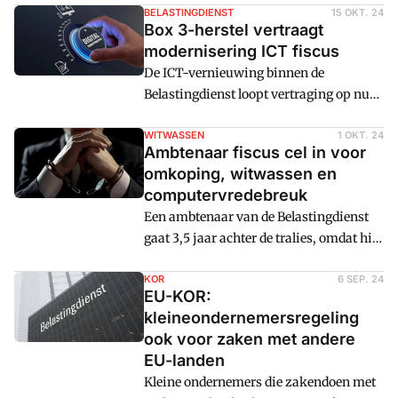
versoepelingen die de Belastingdienst
BELASTINGDIENST
15 OKT. 24
Box 3-herstel vertraagt
gaat doorvoeren.
modernisering ICT fiscus
De ICT-vernieuwing binnen de
Belastingdienst loopt vertraging op nu
de prioriteit ligt op het box 3-herstel. De
verwerking van aangiftes blijft daarom
WITWASSEN
1 OKT. 24
Ambtenaar fiscus cel in voor
langer afhankelijk van de nukken en
omkoping, witwassen en
grillen van oude software.
computervredebreuk
Een ambtenaar van de Belastingdienst
gaat 3,5 jaar achter de tralies, omdat hij
kentekengegevens doorspeelde aan een
crimineel.
KOR
6 SEP. 24
EU-KOR:
kleineondernemersregeling
ook voor zaken met andere
EU-landen
Kleine ondernemers die zakendoen met