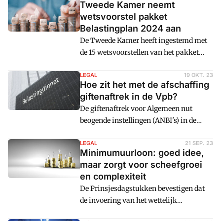
Tweede Kamer neemt
plannen in 2023 uit te voeren, geven de
wetsvoorstel pakket
verschillende ministeries dit jaar 4,5
Belastingplan 2024 aan
miljard euro minder uit dan begroot.
De Tweede Kamer heeft ingestemd met
de 15 wetsvoorstellen van het pakket
Belastingplan 2024, de Fiscale
verzamelwet 2024 en Wet
LEGAL
19 OKT. 23
Hoe zit het met de afschaffing
minimumbelasting 2024.
giftenaftrek in de Vpb?
De giftenaftrek voor Algemeen nut
beogende instellingen (ANBI's) in de
vennootschapsbelasting staat op het
punt van afschaffing. Tenminste, als het
LEGAL
21 SEP. 23
Minimumuurloon: goed idee,
aan de demissionaire staatssecretaris
maar zorgt voor scheefgroei
van Financiën ligt. De afschaffing moet
en complexiteit
de behandeling van schenkingen door
De Prinsjesdagstukken bevestigen dat
bv's aan ANBI's vereenvoudigen.
de invoering van het wettelijk
minimumuurloon per 1 januari 2024