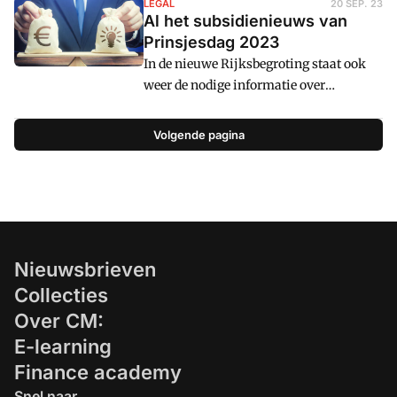
doorgaat. Een goede wet, vinden experts,
LEGAL
20 SEP. 23
Al het subsidienieuws van
maar brengt ook problemen met zich
Prinsjesdag 2023
mee.
In de nieuwe Rijksbegroting staat ook
weer de nodige informatie over
subsidies in 2024. Dit zijn de
belangrijkste ontwikkelingen voor
Volgende pagina
financials op een rij.
Nieuwsbrieven
Collecties
Over CM:
E-learning
Finance academy
Snel naar