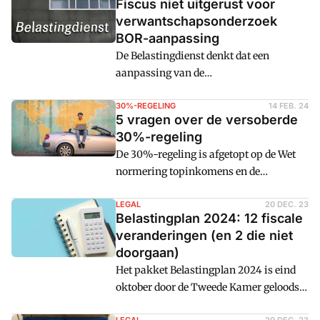
Fiscus niet uitgerust voor
verwantschapsonderzoek
BOR-aanpassing
De Belastingdienst denkt dat een
aanpassing van de
bedrijfsopvolgingsregeling een groot
risico tot procesverstoring met zich
30%-REGELING
14 FEB. 24
5 vragen over de versoberde
meebrengt. Onder de nieuwe
30%-regeling
voorwaarden die vanaf 1 januari 2025
De 30%-regeling is afgetopt op de Wet
gelden, moet de fiscus meer onderzoek
normering topinkomens en de
uitvoeren naar deelnemers.
Belastingdienst ontvangt vragen van
ondernemers over aspecten van deze
LEGAL
20 DEC. 23
Belastingplan 2024: 12 fiscale
versobering. Een Kennisgroep van de
veranderingen (en 2 die niet
fiscus heeft naar aanleiding daarvan
doorgaan)
enkele standpunten ingenomen ter
Het pakket Belastingplan 2024 is eind
verduidelijking. Cm: zet ze op een rij.
oktober door de Tweede Kamer geloodst
en inmiddels ook goedgekeurd in de