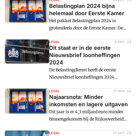
Eerste Kamer. Er is wel een aantal
LEGAL
20 DEC. 23
Belastingplan 2024 bijna
moties en amendementen aangenomen
helemaal door Eerste Kamer
waardoor details veranderen ten
Het pakket Belastingplan 2024 is
opzichte van de eerdere plannen. Cm: zet
grotendeels door de Eerste Kamer. De
op een rij wat er per 1 januari 2024
Wet fiscale klimaatmaatregelen
verandert voor ondernemers.
industrie en elektriciteit kon geen
LEGAL
8 DEC. 23
Dit staat er in de eerste
meerderheid vinden en is verworpen.
Nieuwsbrief loonheffingen
Verder nam de senaat 15 moties aan.
2024
De Belastingdienst heeft de eerste
Nieuwsbrief loonheffingen 2024
gepubliceerd. Hierin staan nieuwe regels
voor het toepassen van loonheffingen.
LEGAL
27 NOV. 23
Najaarsnota: Minder
Cm: vat samen wat erin staat.
inkomsten en lagere uitgaven
Dit jaar is er 4,3 miljard euro minder
binnengekomen bij de Rijksoverheid
dan begroot, zo blijkt uit de Najaarsnota.
Omdat het niet mogelijk bleek om alle
LEGAL
27 OKT. 23