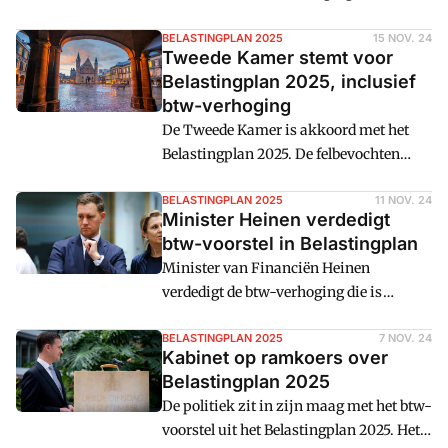
Belastingplan 2025. De minister van
Financiën belooft op zoek te gaan naar
BELASTINGPLAN 2025
15 NOV. 24
Tweede Kamer stemt voor
alternatieven, maar wil de btw-
Belastingplan 2025, inclusief
verhoging in de plannen houden als stok
btw-verhoging
achter de deur.
De Tweede Kamer is akkoord met het
Belastingplan 2025. De felbevochten
btw-verhoging blijft daar onderdeel van,
maar minister Heinen belooft op zoek te
BELASTINGPLAN 2025
11 NOV. 24
Minister Heinen verdedigt
gaan naar alternatieve dekking voor 1,2
btw-voorstel in Belastingplan
miljard euro. Dat lijkt de angel eruit te
Minister van Financiën Heinen
hebben gehaald.
verdedigt de btw-verhoging die is
opgenomen in het Belastingplan 2025.
De regeringspartijen doen er verder het
BELASTINGPLAN 2025
7 NOV. 24
Kabinet op ramkoers over
zwijgen toe, terwijl de oppositie de
Belastingplan 2025
minister van Financiën aanvalt over de
De politiek zit in zijn maag met het btw-
btw-wijziging.
voorstel uit het Belastingplan 2025. Het