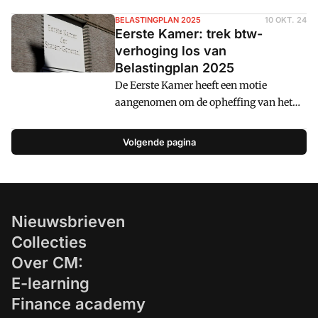
gaat om een wetsvoorstel met grote
gevolgen en de Eerste Kamer wil dat
BELASTINGPLAN 2025
10 OKT. 24
Eerste Kamer: trek btw-
behandelen in een eigen traject. Maar de
verhoging los van
regering weigert. Morgen is er een debat
Belastingplan 2025
van de Tweede Kamercommissie
De Eerste Kamer heeft een motie
Financiën over de btw-plannen waarbij
aangenomen om de opheffing van het
minister Heinen aansluit.
lage btw-tarief voor onder meer cultuur,
sport, media en logies los te trekken van
Volgende pagina
het Belastingplan 2025.
Nieuwsbrieven
Collecties
Over CM:
E-learning
Finance academy