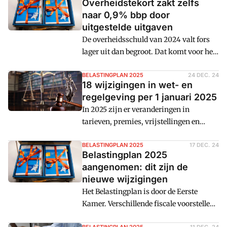
Overheidstekort zakt zelfs
naar 0,9% bbp door
uitgestelde uitgaven
De overheidsschuld van 2024 valt fors
lager uit dan begroot. Dat komt voor het
overgrote deel door uitgestelde uitgaven.
BELASTINGPLAN 2025
24 DEC. 24
18 wijzigingen in wet- en
regelgeving per 1 januari 2025
In 2025 zijn er veranderingen in
tarieven, premies, vrijstellingen en
andere wetswijzigingen. Cm: zet 18
aandachtspunten op een rij.
BELASTINGPLAN 2025
17 DEC. 24
Belastingplan 2025
aangenomen: dit zijn de
nieuwe wijzigingen
Het Belastingplan is door de Eerste
Kamer. Verschillende fiscale voorstellen
die per 1 januari 2025 ingaan zijn