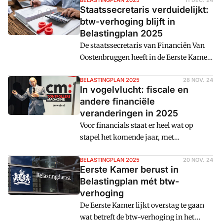
daarmee een feit. Ook diverse
BELASTINGPLAN 2025
11 DEC. 24
Staatssecretaris verduidelijkt:
aanpassingen die de Tweede Kamer
btw-verhoging blijft in
wilde zijn nu officieel. Cm: zet de
Belastingplan 2025
wijzigingen ten opzichte van
De staatssecretaris van Financiën Van
Prinsjesdag op een rij.
Oostenbruggen heeft in de Eerste Kamer
toegelicht hoe het zit met de btw-
verhoging. Ondernemers kunnen
BELASTINGPLAN 2025
28 NOV. 24
In vogelvlucht: fiscale en
sowieso in de eerste helft van 2025 nog
andere financiële
het huidige btw-tarief voeren voor
veranderingen in 2025
verkoop van evenementen die in 2026
Voor financials staat er heel wat op
plaatsvinden.
stapel het komende jaar, met
transitieplannen voor het pensioen,
nieuwe administratieve eisen,
BELASTINGPLAN 2025
20 NOV. 24
Eerste Kamer berust in
tariefwijzigingen en de handhaving op
Belastingplan mét btw-
schijnzelfstandigheid. Cmweb zet
verhoging
enkele punten op een rij.
De Eerste Kamer lijkt overstag te gaan
wat betreft de btw-verhoging in het