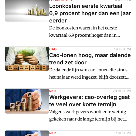
grootste deel debet de binnenlandse
LOONKOSTEN
4 APR. 24
Loonkosten eerste kwartaal
inflatie in 2023, niet hogere winsten,
6,9 procent hoger dan een jaar
berekent De Nederlandsche Bank.
eerder
De loonkosten waren in het eerste
kwartaal 6,9 procent hoger dan in
hetzelfde kwartaal een jaar eerder. De
cao-lonen stegen ondertussen net iets
CAO
19 FEB. 24
Cao-lonen hoog, maar dalende
minder hard dan in eerdere kwartalen,
trend zet door
waarmee de piek lijkt te zijn bereikt. De
De dalende lijn van cao-lonen die sinds
hogere loonkosten worden onder meer
het najaar werd ingezet, blijft doorzetten
veroorzaakt door de gestegen Aof-
met een gemiddelde loonsverhoging van
premie.
5,9 procent in januari. Dat blijkt uit
RISK
28 DEC. 23
Werkgevers: cao-overleg gaat
nieuwe cijfers van
te veel over korte termijn
werkgeversvereniging AWVN.
Volgens werkgevers wordt er te weinig
gekeken naar de lange termijn bij het
onderhandelen over nieuwe cao's.
Loonstijgingen zonder rekening te
RISK
7 DEC. 23