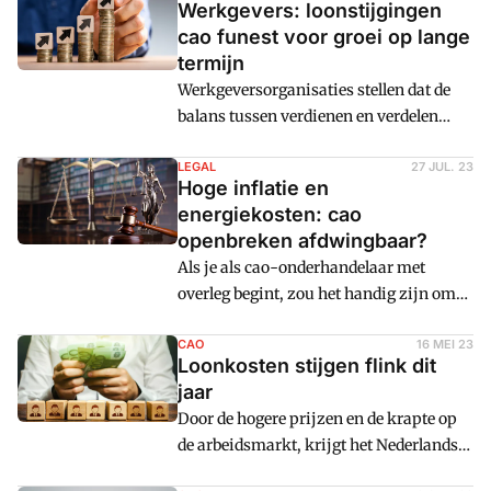
Werkgevers: loonstijgingen
houden met marktontwikkelingen
cao funest voor groei op lange
vergroten de problemen van
termijn
ondernemers op lange termijn.
Werkgeversorganisaties stellen dat de
balans tussen verdienen en verdelen
verstoord is geraakt omdat lonen
stijgen, maar arbeidsproductiviteit niet
LEGAL
27 JUL. 23
Hoge inflatie en
groeit. Ze wijzen erop dat het risico
energiekosten: cao
bestaat dat er loonafspraken worden
openbreken afdwingbaar?
gemaakt die bedrijven niet kunnen
Als je als cao-onderhandelaar met
betalen en dat er te veel naar de korte
overleg begint, zou het handig zijn om
termijn wordt gekeken bij cao-
een betrouwbare inschatting te kunnen
onderhandelingen.
maken van loon- en
CAO
16 MEI 23
Loonkosten stijgen flink dit
prijsontwikkelingen. Bij een gestage
jaar
ontwikkeling hiervan is dat ook prima
Door de hogere prijzen en de krapte op
te doen. Mede door geopolitieke
de arbeidsmarkt, krijgt het Nederlandse
ontwikkelingen is de toekomst echter
bedrijfsleven te maken met fors hogere
een stuk minder voorspelbaar geworden.