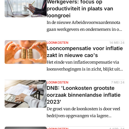
Werkgevers: focus op
productiviteit in plaats van
loongroei
In de nieuwe Arbeidsvoorwaardennota
gaan werkgevers en ondernemers in op
hoe loongroei het beste bereikt kan
worden. Dat is volgens hen niet via
LOONKOSTEN
14 MEI 24
Looncompensatie voor inflatie
loonafspraken, maar door de
zakt in nieuwe cao's
productiviteit te laten groeien.
Het einde van inflatiecompensatie via
loonsverhogingen is in zicht, blijkt uit
nieuwe cijfers van
werkgeversvereniging AWVN. De
LOONKOSTEN
7 MEI 24
DNB: 'Loonkosten grootste
dalende trend van loonsverhogingen
oorzaak binnenlandse inflatie
blijft doorzetten, na historische pieken
2023'
vorig jaar.
De groei van de loonkosten is door veel
bedrijven opgevangen via lagere
winstmarges. De loongroei was voor het