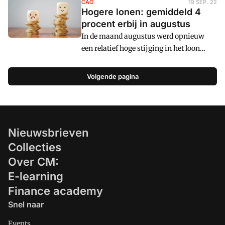
loonkosten dit jaar, becijfert ABN AMRO.
CAO
19 SEP. 22
Zo is de inflatie veel hoger dan
Hogere lonen: gemiddeld 4
Die worden in totaal 17 miljard euro
gebruikelijk en fluctueren de
procent erbij in augustus
hoger in 2023. De loonkosten zijn een
energiekosten fors (en dan vooral de
In de maand augustus werd opnieuw
belangrijke component van de kosten
hoogte in).
een relatief hoge stijging in het loon
van een bedrijf, afgezet tegen de omzet
genoteerd met het afsluiten van nieuwe
gemiddeld 15 procent tot
cao's.
Volgende pagina
Nieuwsbrieven
Collecties
Over CM:
E-learning
Finance academy
Snel naar
Events