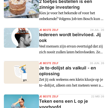
2 toetjes bestellen is een
zinnige investering
Kies je voor het bekende of voor het
onbekende? Volgens Job ten Bosch kun je
het beste voor beide gaan. Dat is geen
verspilling, maar een zinnige
JE BESTE ZELF
24 JUL. 26
Iedereen wordt beïnvloed. Jij
investering. Dat geldt zowel voor toetjes
ook
in een restaurant als in de financiële
Veel mensen zijn ervan overtuigd dat zij
wereld.
zich nooit zullen laten beïnvloeden. Ze
kunnen zich daarentegen wel heel goed
voorstellen dat anderen te beïnvloeden
JE BESTE ZELF
26 JUN. 26
Je to-dolijst als valkuil - en
zijn. Maar hoe zit het nu echt met
oplossing
beïnvloeden? Job ten Bosch legt het uit.
Zet jij ook weleens een klein klusje op je
to-dolijst, alleen om het meteen weer af
te vinken? Ik wel. En de meeste mensen
met mij. Het afvinken geeft een goed
JE BESTE ZELF
22 MEI 26
Teken eens een L op je
gevoel. Maar daar zit een probleem. Het
voorhoofd