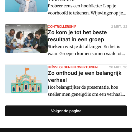
is sluipend uitstelgedrag, ten koste van
Probeer eens een hoofdletter L op je
werk dat er echt toe doet.
voorhoofd te tekenen. Wijsvinger op je
voorhoofd en tekenen maar. Klaar? Kijk
nu waar de poot van die L heen wijst.
CONTROLLERSHIP
2 MRT. 22
Zo kom je tot het beste
Naar rechts, vanuit jouw perspectief?
resultaat in een groep
Dan heb je hem voor jezelf getekend.
Stiekem wist je dit al langer. En het is
Naar links? Dan heb je het perspectief
waar. Groepen komen samen vaak tot
van de ander gekozen.
slechtere besluiten dan wanneer men het
beste individu uit de groep alleen had
BEÏNVLOEDEN EN OVERTUIGEN
26 MRT. 20
Zo onthoud je een belangrijk
laten beslissen. Zonde natuurlijk. Hoe
verhaal
zorg je ervoor dat juist de som van de
Hoe belangrijker de presentatie, hoe
groep die van het individu laat
sneller men geneigd is om een verhaal
overstijgen, in plaats van te eindigen
van begin tot einde uit het hoofd te leren.
met de middelmaat?
Maar wat als er tussendoor opeens een
Volgende pagina
vraag komt? Weet jij daarna je
presentatie weer vlekkeloos voort te
zetten? Met deze oefeningen onthoud je