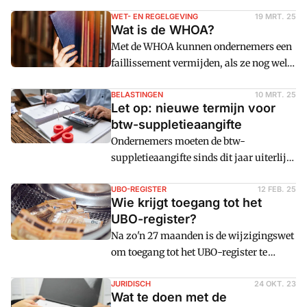
staan ze vermeld als kostenpost. Onze
columnisten Daniëlle en Nadine vinden
WET- EN REGELGEVING
19 MRT. 25
Wat is de WHOA?
daar iets van.
Met de WHOA kunnen ondernemers een
faillissement vermijden, als ze nog wel
een levensvatbaar bedrijf hebben, maar
kampen met een hoge schuldenlast.
BELASTINGEN
10 MRT. 25
Let op: nieuwe termijn voor
btw-suppletieaangifte
Ondernemers moeten de btw-
suppletieaangifte sinds dit jaar uiterlijk
8 weken nadat een btw-onjuistheid is
ontdekt indienen bij de Belastingdienst.
UBO-REGISTER
12 FEB. 25
Wie krijgt toegang tot het
UBO-register?
Na zo'n 27 maanden is de wijzigingswet
om toegang tot het UBO-register te
regelen nog niet rond. Er is discussie
over wie nou precies toegang moet
JURIDISCH
24 OKT. 23
Wat te doen met de
krijgen.