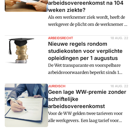
arbeidsovereenkomst na 104
weken ziekte?
Als een werknemer ziek wordt, heeft de
werkgever de plicht om de werknemer te
laten re-integreren op de eigen werkplek
of in andere passende arbeid. Als er wel
ARBEIDSRECHT
18 AUG. 22
Nieuwe regels rondom
passende arbeid beschikbaar is, staat de
studiekosten voor verplichte
werkgever voor de keuze: de
opleidingen per 1 augustus
arbeidsovereenkomst aanpassen of niet?
De Wet transparante en voorspelbare
En als er geen passende arbeid
arbeidsvoorwaarden beperkt sinds 1
beschikbaar is, volgt de vraag: de
augustus 2022 de mogelijkheid om
arbeidsovereenkomst beëindigen of
studiekosten op de werknemer te
JURIDISCH
16 AUG. 22
niet? Elke keuze heeft gevolgen. Cm:
Geen lage WW-premie zonder
verhalen. Lees ook: Zo zit het met de
geeft je handvatten.
schriftelijke
nieuwe, voorspelbare
arbeidsovereenkomst
arbeidsvoorwaarden Aanscherping
Voor de WW gelden twee tarieven voor
studiekostenbeding Op grond van de wet
alle werkgevers. Een laag tarief voor
bent u als werkgever verplicht scholing
schriftelijke arbeidsovereenkomsten
mogelijk te maken voor werknemers,