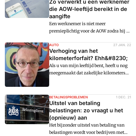
Zo verwerkt u een werknemer
die AOW-leeftijd bereikt in de
aangifte
Een werknemer is niet meer
premieplichtig voor de AOW zodra hij de
AOW-leeftijd bereikt. Hoe verwerkt u dat
in de loonaangifte?
AUTO
27 JAN. 22
Verhoging van het
kilometerforfait? Ehh&#8230;
Als u van mijn leeftijd bent, heeft u nog
meegemaakt dat zakelijke kilometers
belastingvrij vergoed mochten worden
tot 'het bedrag van de aan dat reizen
verbonden kosten'. Omdat de hoogte van
BETALINGSPROBLEMEN
1 DEC. 21
de kilometerprijs onder meer
Uitstel van betaling
afhankelijk is van de aanschafprijs van
belastingen: zo vraagt u het
de auto, de leeftijd van de auto, de
(opnieuw) aan
gebruikte brandstof en het aantal
Het bijzonder uitstel van betaling van
kilometers dat per jaar met de auto
belastingen wordt voor bedrijven met