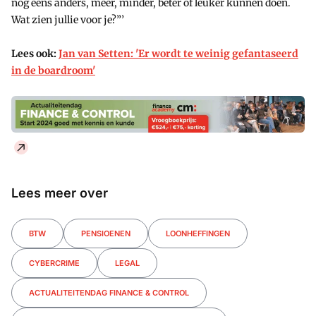
nog eens anders, meer, minder, beter of leuker kunnen doen.
Wat zien jullie voor je?”’
Lees ook:
Jan van Setten: 'Er wordt te weinig gefantaseerd
in de boardroom'
Lees meer over
BTW
PENSIOENEN
LOONHEFFINGEN
CYBERCRIME
LEGAL
ACTUALITEITENDAG FINANCE & CONTROL