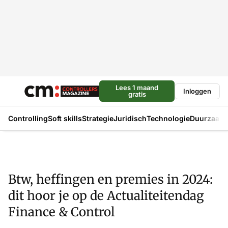
Lees 1 maand
Inloggen
gratis
Controlling
Soft skills
Strategie
Juridisch
Technologie
Duurzaam
Btw, heffingen en premies in 2024:
dit hoor je op de Actualiteitendag
Finance & Control