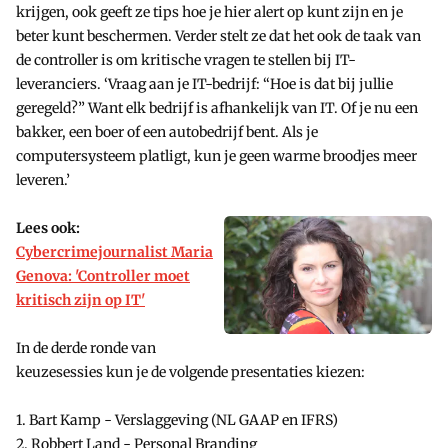
krijgen, ook geeft ze tips hoe je hier alert op kunt zijn en je
beter kunt beschermen. Verder stelt ze dat het ook de taak van
de controller is om kritische vragen te stellen bij IT-
leveranciers. ‘Vraag aan je IT-bedrijf: “Hoe is dat bij jullie
geregeld?” Want elk bedrijf is afhankelijk van IT. Of je nu een
bakker, een boer of een autobedrijf bent. Als je
computersysteem platligt, kun je geen warme broodjes meer
leveren.’
Lees ook:
Cybercrimejournalist Maria
Genova: 'Controller moet
kritisch zijn op IT'
In de derde ronde van
keuzesessies kun je de volgende presentaties kiezen:
1. Bart Kamp - Verslaggeving (NL GAAP en IFRS)
2. Robbert Land - Personal Branding