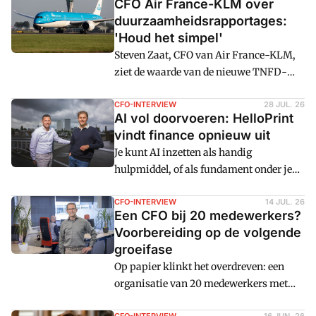
CFO Air France-KLM over
duurzaamheidsrapportages:
'Houd het simpel'
Steven Zaat, CFO van Air France-KLM,
ziet de waarde van de nieuwe TNFD-
gids over natuurgerelateerde risico's,
maar kiest in de praktijk voor eenvoud.
CFO-INTERVIEW
28 JUL. 26
AI vol doorvoeren: HelloPrint
De luchtvaartgroep houdt vast aan 2
vindt finance opnieuw uit
bestaande lijnen: CSRD voor
Je kunt AI inzetten als handig
duurzaamheidsrapportage en Science
hulpmiddel, of als fundament onder je
Based Targets initiative (SBTi) voor
hele organisatie. Bij HelloPrint kiezen ze
klimaatdoelen.
resoluut voor dat laatste. CFO Lennaert
CFO-INTERVIEW
14 JUL. 26
Een CFO bij 20 medewerkers?
Koch en Finance Manager Sven Veldman
Voorbereiding op de volgende
trekken daarbij een aantal lessen. De
groeifase
eerste: wie AI serieus wil benutten, moet
Op papier klinkt het overdreven: een
bereid zijn om processen volledig
organisatie van 20 medewerkers met
opnieuw te ontwerpen en afscheid te
een CEO én een CFO. Overbodige luxe.
nemen van een deel van zijn