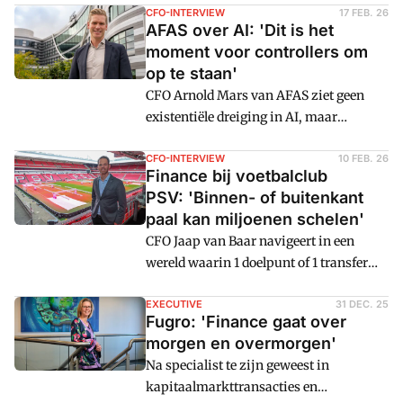
stapelen de uitdagingen zich nu op. Voor
CFO-INTERVIEW
17 FEB. 26
AFAS over AI: 'Dit is het
Brabant Water betekent dat een stevige
moment voor controllers om
investeringspiek, een portfolio met
op te staan'
complexe keuzes en een
CFO Arnold Mars van AFAS ziet geen
financeorganisatie die strategisch moet
existentiële dreiging in AI, maar
meedenken. Rianne Siebel,
mogelijkheden. 'Chaos is geen
sectordirecteur Finance & Control: "Onze
bedreiging, maar een voorwaarde voor
CFO-INTERVIEW
10 FEB. 26
wereld is echt veranderd."
Finance bij voetbalclub
vooruitgang. Bedrijven die dat niet zien,
PSV: 'Binnen- of buitenkant
lopen het risico irrelevant te worden.'
paal kan miljoenen schelen'
CFO Jaap van Baar navigeert in een
wereld waarin 1 doelpunt of 1 transfer
miljoenen kan schelen. Hoe houd je grip
op een begroting die kan schommelen
EXECUTIVE
31 DEC. 25
Fugro: 'Finance gaat over
tussen € 100 en 250 miljoen?
morgen en overmorgen'
Na specialist te zijn geweest in
kapitaalmarkttransacties en