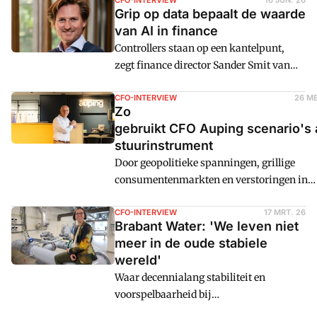
CFO Joost Ale van Scope4mation ziet het
CFO-INTERVIEW
16 JUN. 26
medewerkers.
Grip op data bepaalt de waarde
anders. "Als je wilt groeien, moet je
van AI in finance
rollen scherper beleggen. Dan ontstaat er
Controllers staan op een kantelpunt,
focus op strategie én sturing."
zegt finance director Sander Smit van
softwareontwikkelaar Exact. "Niet
alleen omdat technologie werk
CFO-INTERVIEW
26 ME
Zo
automatiseert, maar vooral omdat de
gebruikt CFO Auping scenario's 
logica verschuift. Van controleren naar
stuurinstrument
ontwerpen. En van rapporteren naar
Door geopolitieke spanningen, grillige
sturen."
consumentenmarkten en verstoringen in
supply chains is terugkijken voor CFO's en
controllers niet langer toereikend. Daarom 
CFO-INTERVIEW
17 MRT. 26
Brabant Water: 'We leven niet
de toegevoegde waarde van finance nu
meer in de oude stabiele
nadrukkelijker aan de voorkant, herkent o
wereld'
Lewalt Eland, CFO van Koninklijke Auping
Waar decennialang stabiliteit en
'Stel de juiste vragen en werk met scenario'
voorspelbaarheid bij
die direct doorwerken in concrete besluiten.
drinkwaterbedrijven de norm waren,
Hij legt uit hoe Auping dat doet.