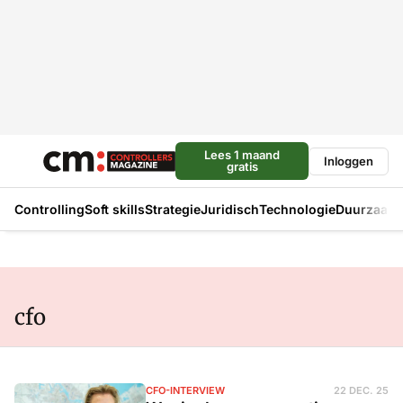
Lees 1 maand
Inloggen
gratis
Controlling
Soft skills
Strategie
Juridisch
Technologie
Duurzaam
cfo
CFO-INTERVIEW
22 DEC. 25