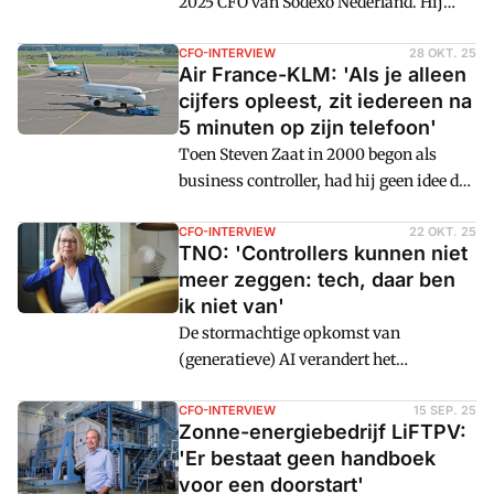
2025 CFO van Sodexo Nederland. Hij
brengt brede ervaring mee en gelooft in
nieuwsgierige, communicatieve
CFO-INTERVIEW
28 OKT. 25
Air France-KLM: 'Als je alleen
controllers die dicht op de business
cijfers opleest, zit iedereen na
zitten.
5 minuten op zijn telefoon'
Toen Steven Zaat in 2000 begon als
business controller, had hij geen idee dat
hij ooit CFO zou worden van een van
Europa's grootste
CFO-INTERVIEW
22 OKT. 25
TNO: 'Controllers kunnen niet
luchtvaartmaatschappijen: "Mijn
meer zeggen: tech, daar ben
ambitie was om controller te worden van
ik niet van'
een klein bedrijfsonderdeel bij KLM."
De stormachtige opkomst van
Tegenwoordig stuurt hij de financiële
(generatieve) AI verandert het
koers van Air France-KLM, een concern
financevak ingrijpend. Controllers
dat zich staande moet houden in een
moeten hun rol herdefiniëren, stelt
CFO-INTERVIEW
15 SEP. 25
turbulente wereld vol geopolitieke
Zonne-energiebedrijf LiFTPV:
Susan Swarte, CFO van
risico's.
'Er bestaat geen handboek
onderzoeksinstituut TNO. "Je moet niet
voor een doorstart'
alleen het verhaal achter de cijfers