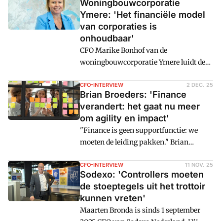
Woningbouwcorporatie
Ymere: 'Het financiële model
van corporaties is
onhoudbaar'
CFO Marike Bonhof van de
woningbouwcorporatie Ymere luidt de
noodklok: "Als we woningen betaalbaar
willen houden voor huurders, is het
CFO-INTERVIEW
2 DEC. 25
Brian Broeders: 'Finance
huidige model van corporaties
verandert: het gaat nu meer
onhoudbaar geworden."
om agility en impact'
"Finance is geen supportfunctie: we
moeten de leiding pakken." Brian
Broeders zegt het resoluut. Als senior
vice president finance bij dsm-
CFO-INTERVIEW
11 NOV. 25
Sodexo: 'Controllers moeten
firmenich richt hij zich op een business
de stoeptegels uit het trottoir
van 2,3 miljard euro. "Je moet wendbaar
kunnen vreten'
zijn en je snel kunnen aanpassen om
Maarten Bronda is sinds 1 september
succesvol te zijn."