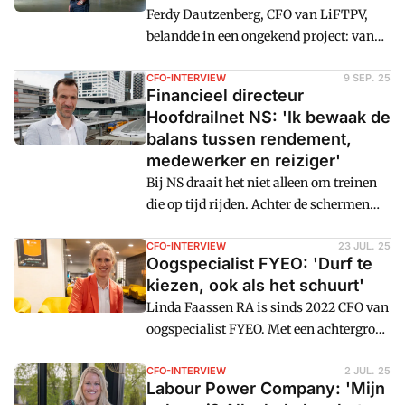
Ferdy Dautzenberg, CFO van LiFTPV,
kennen, maar ook weten hoe je AI inzet,
belandde in een ongekend project: van
beoordeelt en controleert."
een veelbelovende beursgang naar een
faillissement, en uiteindelijk een
CFO-INTERVIEW
9 SEP. 25
Financieel directeur
doorstart. Ondanks de onzekerheden
Hoofdrailnet NS: 'Ik bewaak de
bleef het geloof in het eindresultaat
balans tussen rendement,
overeind: "Dit moet slagen, linksom of
medewerker en reiziger'
rechtsom."
Bij NS draait het niet alleen om treinen
die op tijd rijden. Achter de schermen
werken financiële professionals aan een
complexe puzzel: hoe houd je een
CFO-INTERVIEW
23 JUL. 25
Oogspecialist FYEO: 'Durf te
maatschappelijk bedrijf financieel
kiezen, ook als het schuurt'
gezond, terwijl je tegelijkertijd
Linda Faassen RA is sinds 2022 CFO van
investeert in duurzaamheid,
oogspecialist FYEO. Met een achtergrond
klanttevredenheid, personeel en
in accountancy en ervaring bij onder
bereikbaarheid? Sander ter Maat,
meer Recharge en Schouten Global, weet
CFO-INTERVIEW
2 JUL. 25
financieel directeur Hoofdrailnet: "Ik
Labour Power Company: 'Mijn
ze als geen ander hoe je finance inricht
moet de balans bewaken."