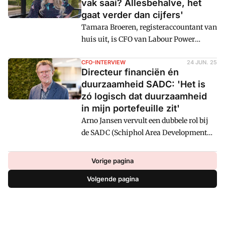
vak saai? Allesbehalve, het
voor groei. "Durf te kiezen", zegt ze dan
gaat verder dan cijfers'
ook vanuit haar ervaringen. "Ook als het
Tamara Broeren, registeraccountant van
schuurt."
huis uit, is CFO van Labour Power
Company (LPC). Door autonome groei
en overnames is LPC uitgegroeid tot een
CFO-INTERVIEW
24 JUN. 25
Directeur financiën én
grote speler in de uitzendbranche. "Als
duurzaamheid SADC: 'Het is
CFO moet je verstand hebben van méér
zó logisch dat duurzaamheid
dan alleen de cijfers."
in mijn portefeuille zit'
Arno Jansen vervult een dubbele rol bij
de SADC (Schiphol Area Development
Company), een gebiedsontwikkelaar
van bedrijventerreinen in de regio
Vorige pagina
Schiphol. Hoe zit dat precies?
Volgende pagina