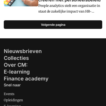
mogelijkheden?
People analytics stelt een organisatie in
staat de zakelijke impact van HR-
processen, -praktijken en -
instrumenten te doorgronden en
Volgende pagina
verbeteren, met behulp van adequaat
datagebruik en toegepast
(wetenschappelijk) onderzoek.
Nieuwsbrieven
Collecties
Over CM:
E-learning
Finance academy
Snel naar
Events
Opleidingen