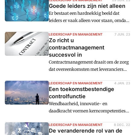
'het managen van talent'. Ook de CFO,
LEIDERSCHAP EN MANAGEMENT
29 JUN. 23
Goede leiders zijn niet alleen
komt er niet meer onderuit. Maar wat is
Er bestaat een hardnekkig beeld dat
het dan precies, talentmanagement? En
leiders er vaak alleen voor staan, omdat
wat levert het op?
zij uiteindelijk degenen zijn die de
knoop moeten doorhakken. Dit beeld
LEIDERSCHAP EN MANAGEMENT
7 JUN. 23
Zo richt u
klopt niet altijd.
contractmanagement
succesvol in
Contractmanagement draait om de zorg
dat overeenkomsten met leveranciers
worden gemonitord en geoptimaliseerd.
Hoe richt u contractmanagement
LEIDERSCHAP EN MANAGEMENT
4 JAN. 23
Een toekomstbestendige
succesvol in?
controlfunctie
Wendbaarheid, innovatie- en
daadkracht vormen kerncompetenties
voor toekomstbestendige en impactvol
opererende organisaties. Deze
LEIDERSCHAP EN MANAGEMENT
8 DEC. 22
De veranderende rol van de
competenties drijven op de pijlers