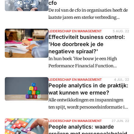
cfo
waarop iedere organisatie opereert:
De rol van de cfo in organisaties heeft de
leiderschap, strategievorming,
laatste jaren een sterke verbreding
organisatie-inrichting, en
doorgemaakt. Er komen meer
bedrijfsvoering. Dit artikel gaat nader in
beheerstaken bij, maar ook juist een
LEIDERSCHAP EN MANAGEMENT
5 AUG. 22
op de rol van de controller binnen een
Effectiviteit business control:
meer strategische rol en een rol als
toekomstbestendige organisatie en de
'Hoe doorbreek je de
businesspartner.
impact daarvan op de ontwikkeling van
negatieve spiraal?'
de controlfunctie.
In hun boek 'Hoe bouw je een High
Performance Financial Function
(HPFF)?' gebruikten de auteurs André de
Waal en Eelco Bilstra onder meer de
LEIDERSCHAP EN MANAGEMENT
4 JUL. 22
People analytics in de praktijk:
resultaten van het eerste onderzoek naar
wat kunnen we ermee?
de 'Effectiviteit van Business Control' dat
Alle ontwikkelingen en inspanningen
tweejaarlijks door adviesbureau
ten spijt, wordt personeelsinformatie in
FinTouch wordt uitgevoerd. In een
veel organisaties nog steeds slechts in
interview gaan de onderzoekers in op
beperkte mate als strategisch
LEIDERSCHAP EN MANAGEMENT
27 JUN. 22
conclusies die ondertussen te trekken
People analytics: waarde
sturingsinstrument ingezet. Wat zijn de
zijn.
creëren met personeelsbeleid