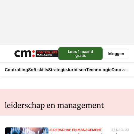
Lees 1 maand
Inloggen
gratis
Controlling
Soft skills
Strategie
Juridisch
Technologie
Duurzaam
leiderschap en management
LEIDERSCHAP EN MANAGEMENT
27 DEC. 23