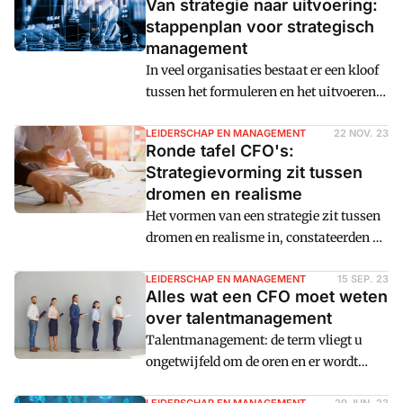
Van strategie naar uitvoering:
stappenplan voor strategisch
management
In veel organisaties bestaat er een kloof
tussen het formuleren en het uitvoeren
van de strategie. Een geïntegreerd
managementsysteem waarin beide
LEIDERSCHAP EN MANAGEMENT
22 NOV. 23
Ronde tafel CFO's:
componenten, strategie en uitvoering,
Strategievorming zit tussen
met elkaar worden verbonden biedt
dromen en realisme
uitkomst. Het aan elkaar verbinden van
Het vormen van een strategie zit tussen
strategie en uitvoering dwingt
dromen en realisme in, constateerden de
organisaties om blijvend aandacht aan
CFO's die deelnamen aan de Thought
het uitvoeren van de strategie te
Leadership Lunch die Executive Finance
LEIDERSCHAP EN MANAGEMENT
15 SEP. 23
besteden. Een stappenplan.
Alles wat een CFO moet weten
samen met ADP organiseerde. Te weinig
over talentmanagement
dromen geeft geen energie en richting,
Talentmanagement: de term vliegt u
terwijl strategievorming ook weer geen
ongetwijfeld om de oren en er wordt
luchtfietserij moet worden. De
steeds meer gehamerd op het belang van
beperking zit in realisme.