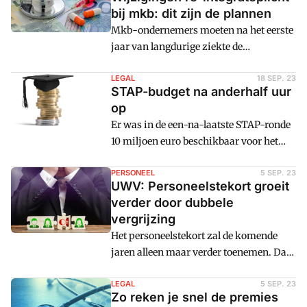
woensdag 15 november om 10.00 uur
bij mkb: dit zijn de plannen
opent de aanvraagronde.
Mkb-ondernemers moeten na het eerste
jaar van langdurige ziekte de
mogelijkheid krijgen om re-integratie
binnen het bedrijf af te sluiten. Een
LEGAL
18 SEP. 23
STAP-budget na anderhalf uur
nieuw wetsvoorstel beoogt daarom de
op
re-integratieverplichtingen in het
Er was in de een-na-laatste STAP-ronde
tweede jaar bij werknemers van mkb-
10 miljoen euro beschikbaar voor het
bedrijven te wijzigen. De plannen zijn
scholingsbudget van Nederlanders. Om
tot 24 november te becommentariëren in
10.00 uur ging het loket open. Om 11.35
PERSONEEL
5 SEP. 23
een consultatieronde.
UWV: Personeelstekort groeit
uur was al het beschikbare budget
verder door dubbele
vergeven.
vergrijzing
Het personeelstekort zal de komende
jaren alleen maar verder toenemen. Dat
komt doordat de omvang en
samenstelling van de Nederlandse
LEGAL
5 SEP. 23
Zo reken je snel de premies
bevolking sterk verandert. Dat zegt