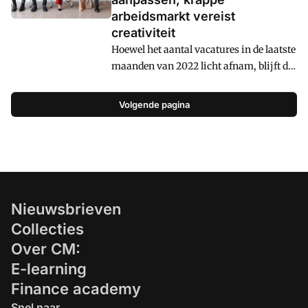
arbeidsmarkt vereist
creativiteit
Hoewel het aantal vacatures in de laatste
maanden van 2022 licht afnam, blijft de
arbeidsmarkt krap. Het tekort aan
personeel zal de komende jaren niet
Volgende pagina
vanzelf afnemen. Werkgevers moeten
daarom anders naar werving en retentie
gaan kijken. Dat meldt het UWV. Volgens
de uitkeringsinstantie wordt het
belangrijker om minder zwaar te tillen
aan ervaring en
Nieuwsbrieven
Collecties
Over CM:
E-learning
Finance academy
Snel naar