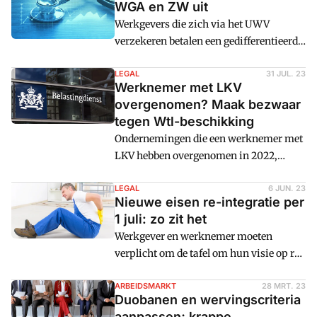
WGA en ZW uit
UWV.
Werkgevers die zich via het UWV
verzekeren betalen een gedifferentieerde
premie. De hoogte van de premie wordt
bepaald aan de hand van de loonsom en
LEGAL
31 JUL. 23
Werknemer met LKV
de sectorale of individuele premie,
overgenomen? Maak bezwaar
afhankelijk van de bedrijfsgrootte, of
tegen Wtl-beschikking
een gewogen gemiddelde. UWV biedt een
Ondernemingen die een werknemer met
tool om de premie voor je organisatie
LKV hebben overgenomen in 2022,
snel uit te rekenen.
hebben een Wtl-beschikking gehad
waarin staat dat ze geen recht hebben op
LEGAL
6 JUN. 23
Nieuwe eisen re-integratie per
het LKV. Dat staat te veranderen. De
1 juli: zo zit het
fiscus adviseert deze ondernemers
Werkgever en werknemer moeten
daarom nu om een bezwaar in te dienen.
verplicht om de tafel om hun visie op re-
integratie bij langdurig verzuim op
papier te zetten.
ARBEIDSMARKT
28 MRT. 23
Duobanen en wervingscriteria
aanpassen; krappe