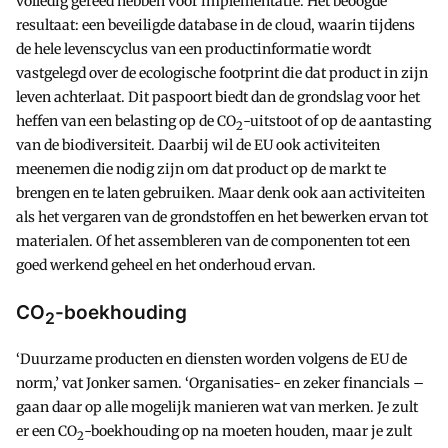
volledig gereed hebben voor implementatie. Het beoogde
resultaat: een beveiligde database in de cloud, waarin tijdens
de hele levenscyclus van een productinformatie wordt
vastgelegd over de ecologische footprint die dat product in zijn
leven achterlaat. Dit paspoort biedt dan de grondslag voor het
heffen van een belasting op de CO
-uitstoot of op de aantasting
2
van de biodiversiteit. Daarbij wil de EU ook activiteiten
meenemen die nodig zijn om dat product op de markt te
brengen en te laten gebruiken. Maar denk ook aan activiteiten
als het vergaren van de grondstoffen en het bewerken ervan tot
materialen. Of het assembleren van de componenten tot een
goed werkend geheel en het onderhoud ervan.
CO
-boekhouding
2
‘Duurzame producten en diensten worden volgens de EU de
norm,’ vat Jonker samen. ‘Organisaties- en zeker financials –
gaan daar op alle mogelijk manieren wat van merken. Je zult
er een CO
-boekhouding op na moeten houden, maar je zult
2