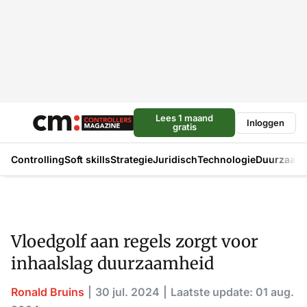
Lees 1 maand
Inloggen
gratis
Controlling
Soft skills
Strategie
Juridisch
Technologie
Duurzaam
Vloedgolf aan regels zorgt voor
inhaalslag duurzaamheid
Ronald Bruins
30 jul. 2024
Laatste update: 01 aug.