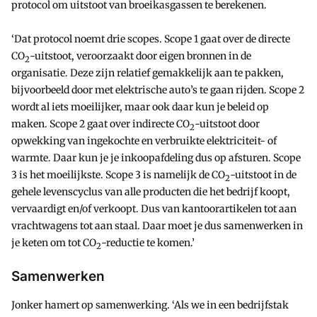
protocol om uitstoot van broeikasgassen te berekenen.
‘Dat protocol noemt drie scopes. Scope 1 gaat over de directe
CO
-uitstoot, veroorzaakt door eigen bronnen in de
2
organisatie. Deze zijn relatief gemakkelijk aan te pakken,
bijvoorbeeld door met elektrische auto’s te gaan rijden. Scope 2
wordt al iets moeilijker, maar ook daar kun je beleid op
maken. Scope 2 gaat over indirecte CO
-uitstoot door
2
opwekking van ingekochte en verbruikte elektriciteit- of
warmte. Daar kun je je inkoopafdeling dus op afsturen. Scope
3 is het moeilijkste. Scope 3 is namelijk de CO
-uitstoot in de
2
gehele levenscyclus van alle producten die het bedrijf koopt,
vervaardigt en/of verkoopt. Dus van kantoorartikelen tot aan
vrachtwagens tot aan staal. Daar moet je dus samenwerken in
je keten om tot CO
-reductie te komen.’
2
Samenwerken
Jonker hamert op samenwerking. ‘Als we in een bedrijfstak