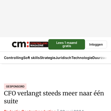
Lees 1 maand
Inloggen
gratis
Controlling
Soft skills
Strategie
Juridisch
Technologie
Duurzaam
GESPONSORD
CFO verlangt steeds meer naar één
suite