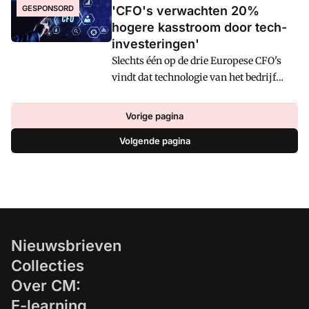
krijgen op de echte risico's?
GESPONSORD
'CFO's verwachten 20%
softwareontwikkelaar is zelf verrast
hogere kasstroom door tech-
door de testresultaten. "Het brengt meer
investeringen'
dan we hadden durven dromen, zowel in
Slechts één op de drie Europese CFO's
efficiency als in
vindt dat technologie van het bedrijf
toepassingsmogelijkheden."
voldoet aan hun vereisten, en nagenoeg
allemaal ondervinden ze 'significante
Vorige pagina
problemen'. Dat blijkt uit een enquête
Volgende pagina
onder 1.000 financiële leiders. Een grote
meerderheid van hen plant binnen een
jaar grote technologische upgrades. De
inzet: een fors hogere omzet, en hogere
operationele kasstroom.
Nieuwsbrieven
Collecties
Over CM:
E-learning