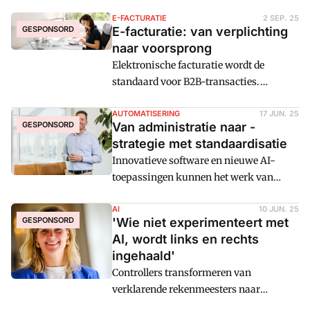
E-FACTURATIE
2 SEP. 25
GESPONSORD
E-facturatie: van verplichting
naar voorsprong
Elektronische facturatie wordt de
standaard voor B2B-transacties.
Europese regelgeving (de ViDA-richtlijn)
maakt het rond 2030 tot een
AUTOMATISERING
17 JUN. 25
GESPONSORD
Van administratie naar ­
internationale verplichting. Maar er zijn
strategie met standaardisatie
veel meer en vooral ook krachtiger
Innovatieve software en nieuwe AI-
argumenten om eerder over te stappen
toepassingen kunnen het werk van
op e-invoicing.
financieel professionals een stuk lichter
en kwalitatief beter maken. Daaraan
AI
10 JUN. 25
GESPONSORD
'Wie niet experimenteert met
vooraf gaat echter standaardisatie van
AI, wordt links en rechts
processen en daarmee samenhangende
ingehaald'
data. Kuno Klumpers geeft tips voor de
Controllers transformeren van
reis van administratie naar strategie.
verklarende rekenmeesters naar
voorspellende businesspartners.