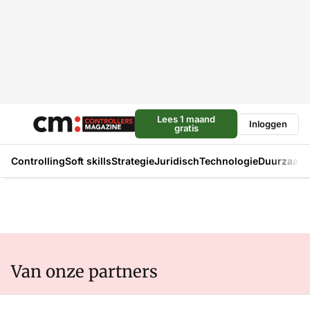
Lees 1 maand
Inloggen
gratis
Controlling
Soft skills
Strategie
Juridisch
Technologie
Duurzaam
Van onze partners