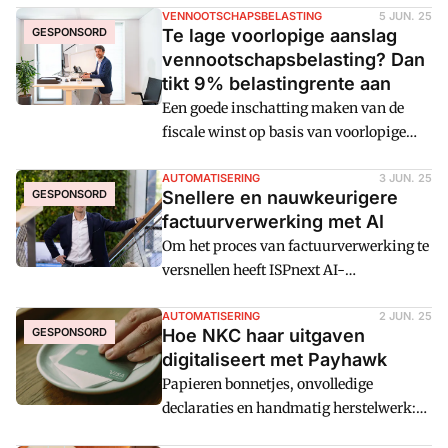
Digitalisering en AI spelen daarin een
VENNOOTSCHAPSBELASTING
5 JUN. 25
GESPONSORD
Te lage voorlopige aanslag
belangrijke rol — mits organisaties
vennootschapsbelasting? Dan
durven te experimenteren. Floor Stam-
tikt 9% belastingrente aan
Lammers van Visma Net/Peple ziet een
Een goede inschatting maken van de
duidelijke kentering in de financiële
fiscale winst op basis van voorlopige
wereld.
commerciële cijfers is niet altijd
eenvoudig, maar wel belangrijk. Blijkt
AUTOMATISERING
3 JUN. 25
GESPONSORD
Snellere en nauwkeurigere
de inschatting namelijk te laag? Dan
factuurverwerking ­met AI
betaalt het bedrijf 9% rente over het
Om het proces van factuurverwerking te
verschil. "Fiscale scherpte is geen
versnellen heeft ISPnext AI-
overbodige luxe", zegt Ognjen Soldat, tax
functionaliteiten toegevoegd aan haar
director bij RSM.
BSM-platform. De
AUTOMATISERING
2 JUN. 25
GESPONSORD
Hoe NKC haar uitgaven
softwareontwikkelaar is zelf verrast
digitaliseert met Payhawk
door de testresultaten. "Het brengt meer
Papieren bonnetjes, onvolledige
dan we hadden durven dromen, zowel in
declaraties en handmatig herstelwerk:
efficiency als in
jarenlang was het uitgavenbeheer bij
toepassingsmogelijkheden", vertelt John