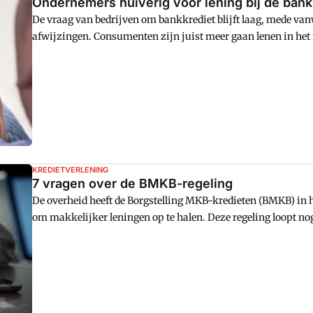
Ondernemers huiverig voor lening bij de bank
De vraag van bedrijven om bankkrediet blijft laag, mede v
afwijzingen. Consumenten zijn juist meer gaan lenen in het
een toenemende in het derde kwartaal.
KREDIETVERLENING
7 vragen over de BMKB-regeling
De overheid heeft de Borgstelling MKB-kredieten (BMKB) in
om makkelijker leningen op te halen. Deze regeling loopt nog
rij.