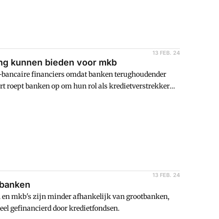
13 FEB. 24
ing kunnen bieden voor mkb
n-bancaire financiers omdat banken terughoudender
rt roept banken op om hun rol als kredietverstrekker
13 FEB. 24
tbanken
en en mkb's zijn minder afhankelijk van grootbanken,
deel gefinancierd door kredietfondsen.