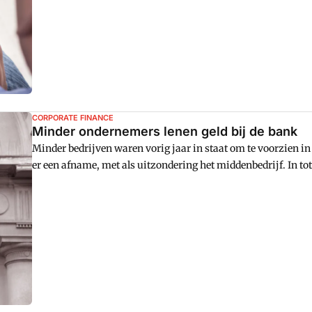
CORPORATE FINANCE
Minder ondernemers lenen geld bij de bank
Minder bedrijven waren vorig jaar in staat om te voorzien in h
er een afname, met als uitzondering het middenbedrijf. In tot
aan financiering deze ook aan te trekken. In 48 procent van
naar de bank en dat was een jaar eerder nog 53 procent.