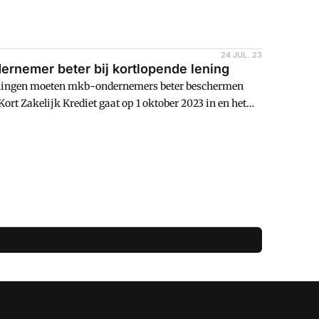
24 JUL. 23
rnemer beter bij kortlopende lening
leningen moeten mkb-ondernemers beter beschermen
ort Zakelijk Krediet gaat op 1 oktober 2023 in en het
ar voldoende stappen in hebben gemaakt.