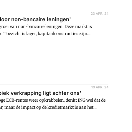
23 APR. 24
 door non-bancaire leningen'
groei van non-bancaire leningen. Deze markt is
. Toezicht is lager, kapitaalconstructies zijn
 risico's.
10 APR. 24
iek verkrapping ligt achter ons'
hoge ECB-rentes weer opkrabbelen, denkt ING wel dat de
ar, maar de impact op de kredietmarkt is aan het