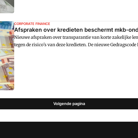
CORPORATE FINANCE
Afspraken over kredieten beschermt mkb-onde
Nieuwe afspraken over transparantie van korte zakelijke 
tegen de risico's van deze kredieten. De nieuwe Gedragscode K
ministerie van Financiën kijkt in 2025 of marktpartijen da
Volgende pagina