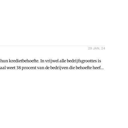
29 JAN. 24
un kredietbehoefte. In vrijwel alle bedrijfsgroottes is
aal weet 38 procent van de bedrijven die behoefte heeft
 de gevallen gaat de mkb-ondernemer die een lening wil