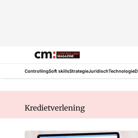
Controlling
Soft skills
Strategie
Juridisch
Technologie
D
Kredietverlening