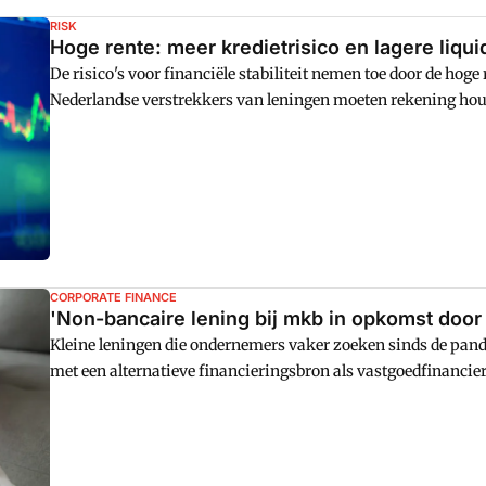
RISK
Hoge rente: meer kredietrisico en lagere liqui
De risico's voor financiële stabiliteit nemen toe door de h
Nederlandse verstrekkers van leningen moeten rekening houd
renteverhogingen van centrale banken.
CORPORATE FINANCE
'Non-bancaire lening bij mkb in opkomst door
Kleine leningen die ondernemers vaker zoeken sinds de pan
met een alternatieve financieringsbron als vastgoedfinancie
een muur op bij banken en wijken daarom uit naar non-banc