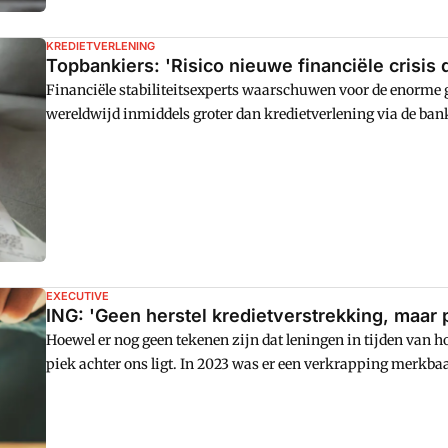
KREDIETVERLENING
Topbankiers: 'Risico nieuwe financiële crisis
Financiële stabiliteitsexperts waarschuwen voor de enorme 
wereldwijd inmiddels groter dan kredietverlening via de bank
ondoorzichtig en complex, en de kapitaalmarkt loopt hierdoor
EXECUTIVE
ING: 'Geen herstel kredietverstrekking, maar p
Hoewel er nog geen tekenen zijn dat leningen in tijden van 
piek achter ons ligt. In 2023 was er een verkrapping merkba
afnemen.