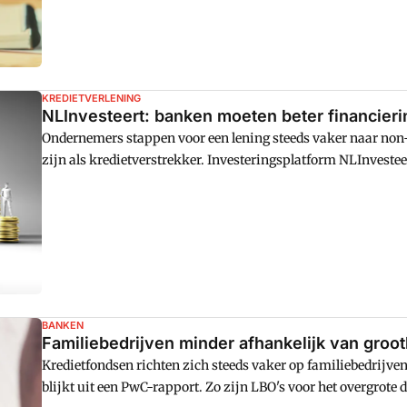
KREDIETVERLENING
NLInvesteert: banken moeten beter financier
Ondernemers stappen voor een lening steeds vaker naar no
zijn als kredietverstrekker. Investeringsplatform NLInvestee
voor ondernemers wel te blijven vervullen.
BANKEN
Familiebedrijven minder afhankelijk van groo
Kredietfondsen richten zich steeds vaker op familiebedrijv
blijkt uit een PwC-rapport. Zo zijn LBO's voor het overgrote 