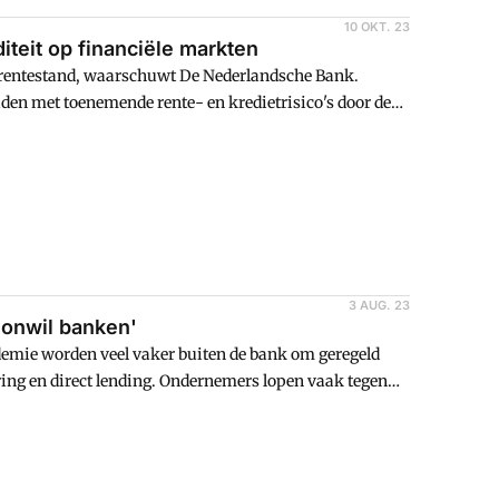
10 OKT. 23
diteit op financiële markten
oge rentestand, waarschuwt De Nederlandsche Bank.
en met toenemende rente- en kredietrisico's door de
3 AUG. 23
 onwil banken'
demie worden veel vaker buiten de bank om geregeld
ring en direct lending. Ondernemers lopen vaak tegen
aire financiering.